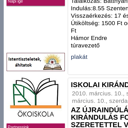
Találkozás: Batthyán
Napi ige
Indulás:8.55 Szente
Visszaérkezés: 17 és
Útiköltség: 1500 Ft o
Ft
Hámor Endre
túravezető
plakát
ISKOLAI KIRÁN
2010. március. 10., 
március. 10., szerda
AZ ÚJRAINDÚLÁ
KIRÁNDULÁS F
SZERETETTEL V
Partnereink