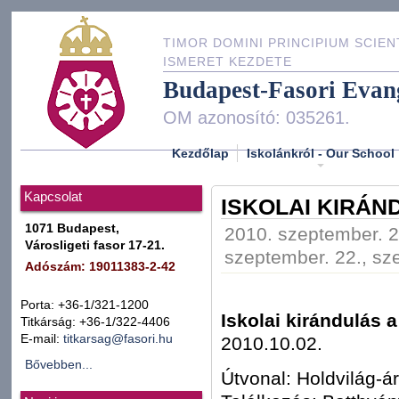
TIMOR DOMINI PRINCIPIUM SCIEN
ISMERET KEZDETE
Budapest-Fasori Evan
OM azonosító: 035261.
Kezdőlap
Iskolánkról - Our School
Kapcsolat
ISKOLAI KIRÁN
1071 Budapest,
2010. szeptember. 2
Városligeti fasor 17-21.
szeptember. 22., sz
Adószám: 19011383-2-42
Porta: +36-1/321-1200
I
skolai kirándulás a
Titkárság: +36-1/322-4406
E-mail:
titkarsag@fasori.hu
2010.10.02.
Bővebben...
Útvonal: Holdvilág-