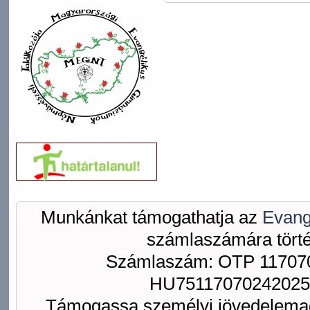
Munkánkat támogathatja az
Evang
számlaszámára törté
Számlaszám: OTP 117070
HU75117070242025
Támogassa személyi jövedelemad