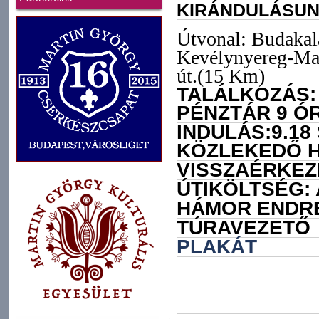
KIRÁNDULÁSUNK
Útvonal: Budakal
Kevélynyereg-Mac
út.(15 Km)
TALÁLKOZÁS:
PÉNZTÁR 9 Ó
INDULÁS:9.1
KÖZLEKEDŐ H
VISSZAÉRKEZÉ
ÚTIKÖLTSÉG: 
HÁMOR ENDR
TÚRAVEZETŐ
PLAKÁT