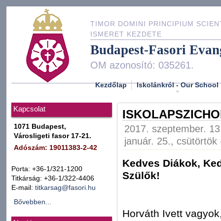
TIMOR DOMINI PRINCIPIUM SCIEN
ISMERET KEZDETE
Budapest-Fasori Evan
OM azonosító: 035261.
Kezdőlap
Iskolánkról - Our School
Kapcsolat
ISKOLAPSZICH
1071 Budapest,
2017. szeptember. 13.
Városligeti fasor 17-21.
január. 25., csütörtök
Adószám: 19011383-2-42
Kedves Diákok, Ke
Porta: +36-1/321-1200
Sz
Titkárság: +36-1/322-4406
E-mail:
titkarsag@fasori.hu
Bővebben...
Horváth Ivett vagyok