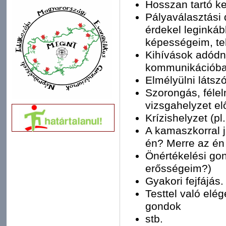
Hosszan tartó ke
Pályaválasztási 
érdekel leginká
képességeim, t
Kihívások adódn
kommunikációb
Elmélyülni látszó
Szorongás, félelm
vizsgahelyzet elő
Krízishelyzet (p
A kamaszkorral j
én? Merre az én
Önértékelési go
erősségeim?)
Gyakori fejfájás.
Testtel való elé
gondok
stb.