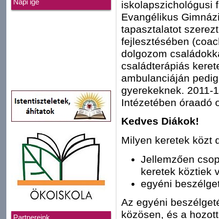
Napi ige
iskolapszichológusi 
Evangélikus Gimnáz
tapasztalatot szerez
fejlesztésében (coac
dolgozom családokka
családterápiás ker
ambulanciáján pedig
gyerekeknek. 2011-1
Intézetében óraadó o
Kedves Diákok!
Milyen keretek közt 
Jellemzően csopo
keretek köztiek 
egyéni beszélge
Az egyéni beszélget
közösen, és a hozot
Partnereink