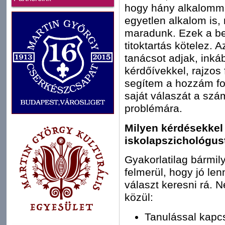
hogy hány alkalomma
egyetlen alkalom is,
maradunk. Ezek a be
titoktartás kötelez.
tanácsot adjak, ink
kérdőívekkel, rajzos
segítem a hozzám fo
saját válaszát a szám
problémára.
Milyen kérdésekkel
iskolapszichológus
Gyakorlatilag bármily
felmerül, hogy jó len
választ keresni rá. 
közül:
Tanulással kapc