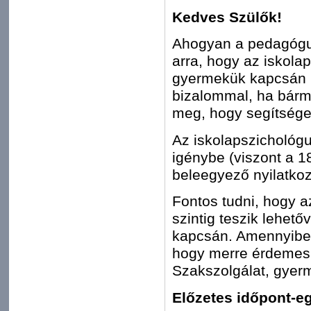
Kedves Szülők!
Ahogyan a pedagógus
arra, hogy az iskola
gyermekük kapcsán k
bizalommal, ha bármi
meg, hogy segítséget
Az iskolapszichológu
igénybe (viszont a 18
beleegyező nyilatko
Fontos tudni, hogy a
szintig teszik lehető
kapcsán. Amennyibe
hogy merre érdemes t
Szakszolgálat, gyerm
Előzetes időpont-e