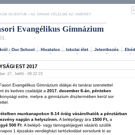
IUM SCIENTIÆ • AZ ÚRNAK FÉLELME AZ ISMERET
asori Evangélikus Gimnázium
61.
król - Our School
Hivatalos
Iskolai élet
Jelentkezés
Ebé
SÁGI EST 2017
er. 27., hétfő - 09:22:23
asori Evangélikus Gimnázium diákjai és tanárai szeretettel
nt és kedves családját a
2017. december 8-án, pénteken
ékonysági estre, melyre a gimnázium dísztermében kerül sor
ttel.
vételben munkanapokon 8-14 óráig vásárolhatók a pénztárban
ezvény napján a helyszínen.
A belépőjegy ára
1500 Ft,
a
gyé 500 Ft
. A belépő- vagy támogatójegyet vásárló szülők
 napos 1 éjszakás vendégházi tartózkodást sorsolunk ki az