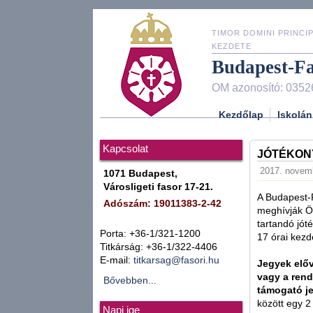
TIMOR DOMINI PRINCIP
KEZDETE
Budapest-F
OM azonosító: 0352
Kezdőlap
Iskolán
Kapcsolat
JÓTÉKONY
2017. novemb
1071 Budapest,
Városligeti fasor 17-21.
A Budapest-F
Adószám: 19011383-2-42
meghívják Ö
tartandó jót
Porta: +36-1/321-1200
17 órai kezde
Titkárság: +36-1/322-4406
E-mail:
titkarsag@fasori.hu
Jegyek elő
vagy a rend
Bővebben...
támogató je
között egy 2
Napi ige