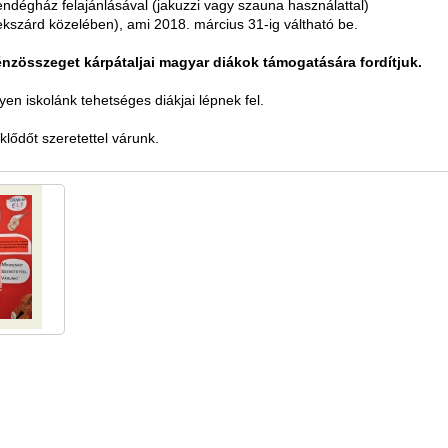
ndégház felajánlásával (jakuzzi vagy szauna használattal)
kszárd közelében), ami 2018. március 31-ig váltható be.
énzösszeget kárpátaljai magyar diákok támogatására fordítjuk.
en iskolánk tehetséges diákjai lépnek fel.
lődőt szeretettel várunk.