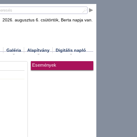
2026. augusztus 6. csütörtök, Berta napja van.
d
Galéria
Alapítvány
Digitális napló
Események