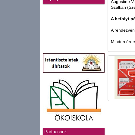
Augustine Ve
Szálkán (Sze
A befolyt p
A rendezvény
Minden érdek
Partnereink