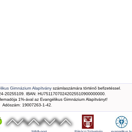
likus Gimnázium Alapítvány
számlaszámára történő befizetéssel.
24-20255109. IBAN: HU75117070242025510900000000.
emadója 1%-ával az Evangélikus Gimnázium Alapítványt!
Adószám: 19007263-1-42.
NAVA-pont
Rákóczi Szövetség
evangelikus.h