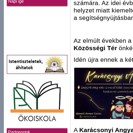
Napi ige
számára. Az idei év
helyzet miatt kiemelt
a segítségnyújtásba
Az elmúlt években 
Közösségi Tér
önkén
Idén újra ennek a ké
A
Karácsonyi Angy
Partnereink