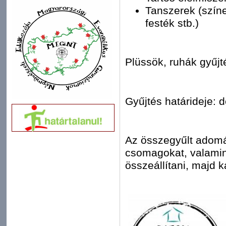
Tanszerek (színe
festék stb.)
Plüssök, ruhák gyűj
Gyűjtés határideje: 
Az összegyűlt adomá
csomagokat, valami
összeállítani, majd 