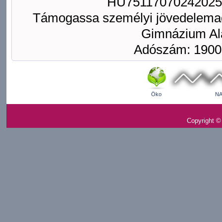
HU75117070242025
Támogassa személyi jövedelemad
Gimnázium Ala
Adószám: 1900
Öko
NA
Copyright ©