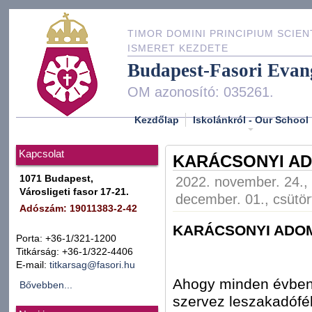
TIMOR DOMINI PRINCIPIUM SCIEN
ISMERET KEZDETE
Budapest-Fasori Evan
OM azonosító: 035261.
Kezdőlap
Iskolánkról - Our School
Kapcsolat
KARÁCSONYI AD
1071 Budapest,
2022. november. 24., 
Városligeti fasor 17-21.
december. 01., csütör
Adószám: 19011383-2-42
KARÁCSONYI ADO
Porta: +36-1/321-1200
Titkárság: +36-1/322-4406
E-mail:
titkarsag@fasori.hu
Ahogy minden évben, 
Bővebben...
szervez leszakadófé