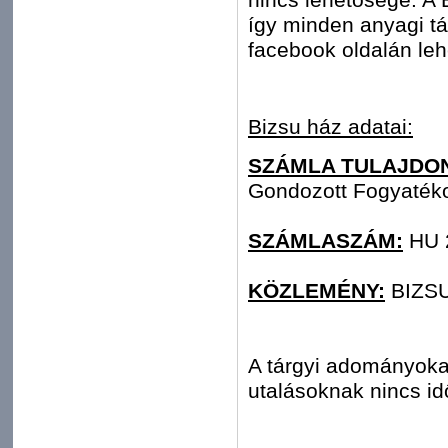
így minden anyagi t
facebook oldalán leh
Bizsu ház adatai:
SZÁMLA TULAJDO
Gondozott Fogyaték
SZÁMLASZÁM:
HU 
KÖZLEMÉNY:
BIZS
A tárgyi adományoka
utalásoknak nincs id