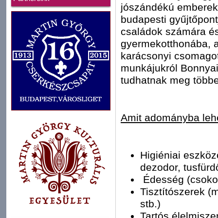
jószándékú emberek h
budapesti gyűjtőpont
családok számára é
gyermekotthonába, an
karácsonyi csomagot
munkájukról Bonnyai
tudhatnak meg többe
Amit adományba lehe
Higiéniai eszkö
dezodor, tusfürdő,
Édesség (csokol
Tisztítószerek (
stb.)
Tartós élelmiszer