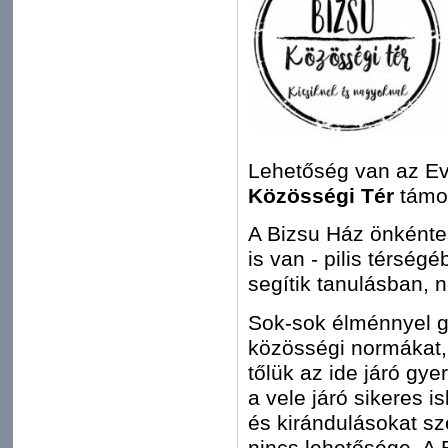
Lehetőség van az Ev
Közösségi Tér
támo
A Bizsu Ház önkéntese
is van - pilis térség
segítik tanulásban, 
Sok-sok élménnyel ga
közösségi normákat, 
tőlük az ide járó gy
a vele járó sikeres i
és kirándulásokat s
nincs lehetősége. A