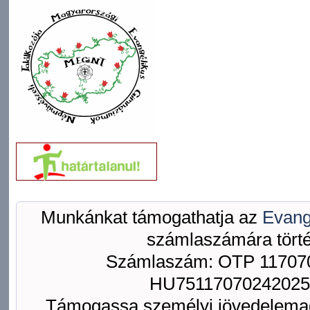
Munkánkat támogathatja az
Evang
számlaszámára törté
Számlaszám: OTP 117070
HU75117070242025
Támogassa személyi jövedelemad