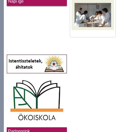
Napi ige
Partnereink