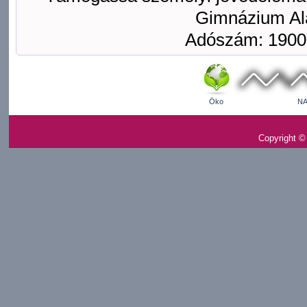
Gimnázium Ala
Adószám: 1900
Öko
NA
Copyright ©