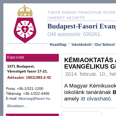
TIMOR DOMINI PRINCIPIUM SCIEN
ISMERET KEZDETE
Budapest-Fasori Evan
OM azonosító: 035261.
Kezdőlap
Iskolánkról - Our School
Kapcsolat
KÉMIAOKTATÁS 
EVANGÉLIKUS G
1071 Budapest,
Városligeti fasor 17-21.
2014. február. 10., hé
Adószám: 19011383-2-42
A Magyar Kémikusok 
Porta: +36-1/321-1200
iskolánk tanárának
B
Titkárság: +36-1/322-4406
amely
itt olvasható.
E-mail:
titkarsag@fasori.hu
Bővebben...