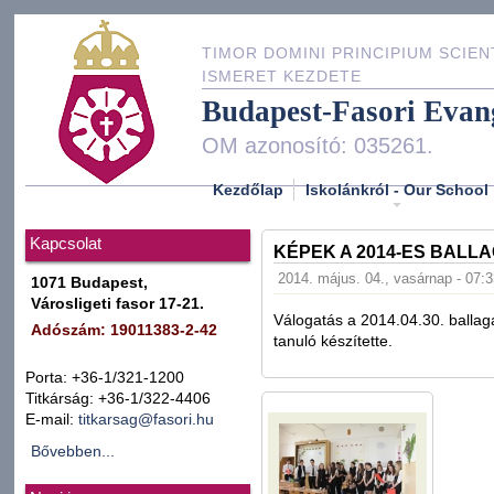
TIMOR DOMINI PRINCIPIUM SCIEN
ISMERET KEZDETE
Budapest-Fasori Evan
OM azonosító: 035261.
Kezdőlap
Iskolánkról - Our School
Kapcsolat
KÉPEK A 2014-ES BALL
2014. május. 04., vasárnap - 07:
1071 Budapest,
Városligeti fasor 17-21.
Válogatás a 2014.04.30. ballag
Adószám: 19011383-2-42
tanuló készítette.
Porta: +36-1/321-1200
Titkárság: +36-1/322-4406
E-mail:
titkarsag@fasori.hu
Bővebben...