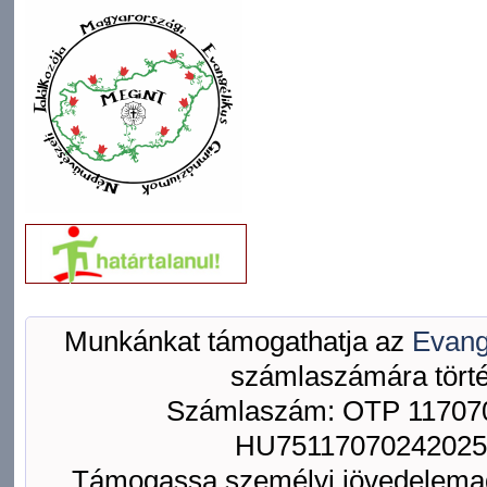
Munkánkat támogathatja az
Evang
számlaszámára törté
Számlaszám: OTP 117070
HU75117070242025
Támogassa személyi jövedelemad