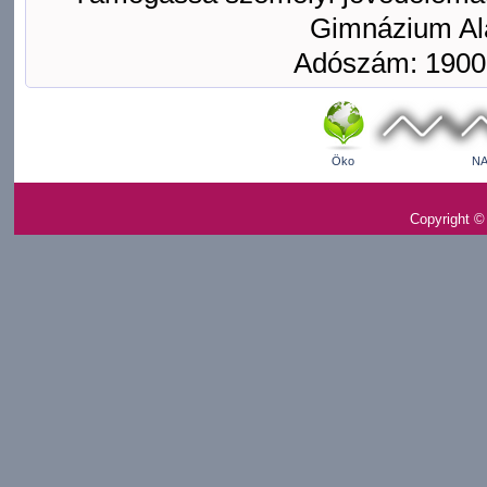
Gimnázium Ala
Adószám: 1900
Öko
NA
Copyright ©