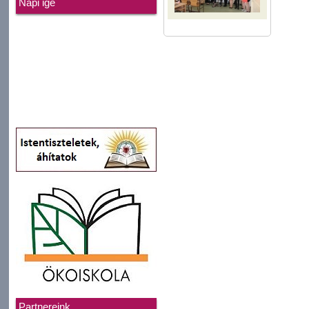
Napi ige
Partnereink