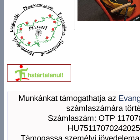
Munkánkat támogathatja az
Evang
számlaszámára törté
Számlaszám: OTP 117070
HU75117070242025
Támogassa személyi jövedelemad