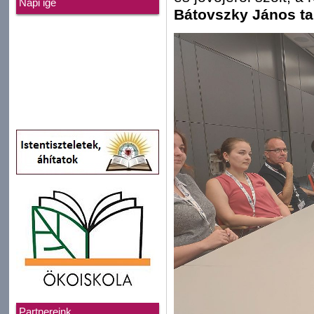
Napi ige
Bátovszky János tan
Partnereink