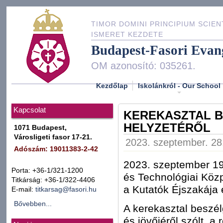
TIMOR DOMINI PRINCIPIUM SCIEN
ISMERET KEZDETE
Budapest-Fasori Evan
OM azonosító: 035261.
Kezdőlap
Iskolánkról - Our School
Kapcsolat
KEREKASZTAL B
HELYZETÉRŐL
1071 Budapest,
Városligeti fasor 17-21.
2023. szeptember. 28.
Adószám: 19011383-2-42
2023. szeptember 1
Porta: +36-1/321-1200
és Technológiai Közp
Titkárság: +36-1/322-4406
a Kutatók Éjszakája
E-mail:
titkarsag@fasori.hu
Bővebben...
A kerekasztal beszél
és jövőjéről szólt, a