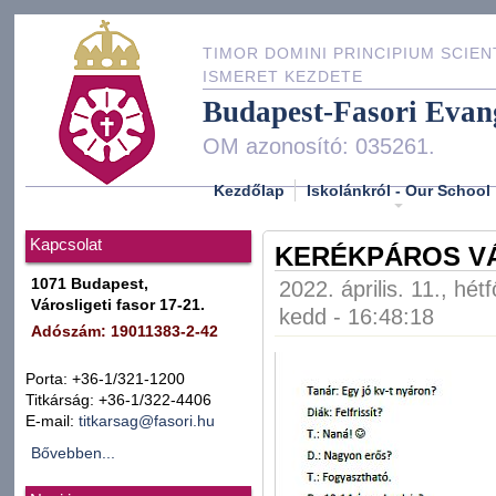
TIMOR DOMINI PRINCIPIUM SCIEN
ISMERET KEZDETE
Budapest-Fasori Evan
OM azonosító: 035261.
Kezdőlap
Iskolánkról - Our School
Kapcsolat
KERÉKPÁROS V
1071 Budapest,
2022. április. 11., hét
Városligeti fasor 17-21.
kedd - 16:48:18
Adószám: 19011383-2-42
Porta: +36-1/321-1200
Titkárság: +36-1/322-4406
E-mail:
titkarsag@fasori.hu
Bővebben...