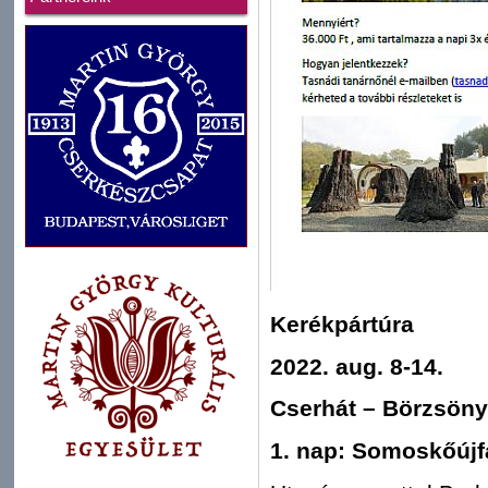
Kerékpártúra
2022. aug. 8-14.
Cserhát – Börzsön
1. nap: Somoskőújf