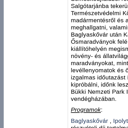
Salgótarjánba tekerü
Természetvédelmi Köz
madármentésről és a 
meghallgatni, valami
Baglyaskővár után Ka
Ősmaradványok felé 
kiállítóhelyén megis
növény- és állatvilá
maradványokat, mint
levéllenyomatok és ő
izgalmas időutazást 
kipróbálni, időnk les
Bükki Nemzeti Park I
vendégházában.
Programok
:
Baglyaskővár
,
Ipol
részvételi díj tartalm