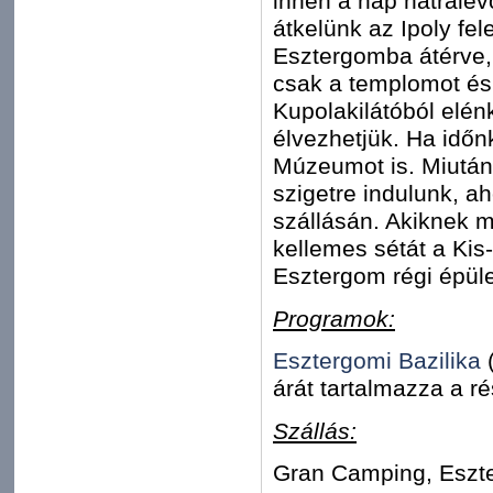
innen a nap hátralév
átkelünk az Ipoly fe
Esztergomba átérve,
csak a templomot és 
Kupolakilátóból elén
élvezhetjük. Ha idő
Múzeumot is. Miután
szigetre indulunk, ah
szállásán. Akiknek m
kellemes sétát a Kis
Esztergom régi épüle
Programok:
Esztergomi Bazilika
(
árát tartalmazza a ré
Szállás:
Gran Camping, Eszte