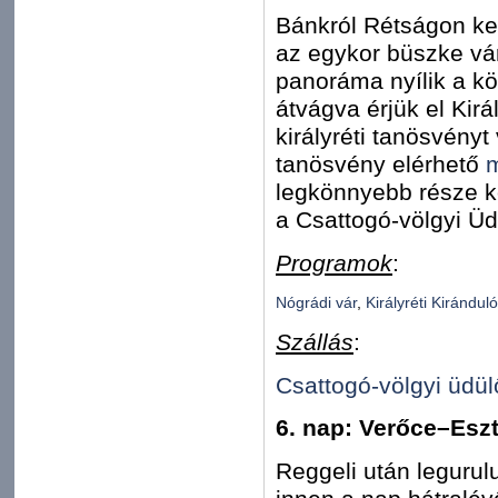
Bánkról Rétságon ke
az egykor büszke vár
panoráma nyílik a kö
átvágva érjük el Kirá
királyréti tanösvényt
tanösvény elérhető
m
legkönnyebb része kö
a Csattogó-völgyi Üd
Programok
:
Nógrádi vár
,
Királyréti Kirándul
Szállás
:
Csattogó-völgyi üdü
6. nap: Verőce–Esz
Reggeli után legurul