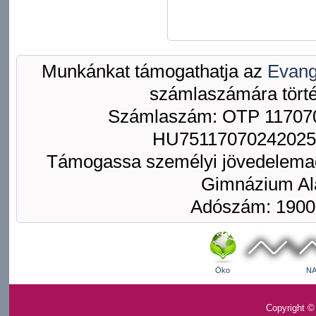
Munkánkat támogathatja az
Evang
számlaszámára törté
Számlaszám: OTP 117070
HU75117070242025
Támogassa személyi jövedelemad
Gimnázium Ala
Adószám: 1900
Öko
NA
Copyright ©