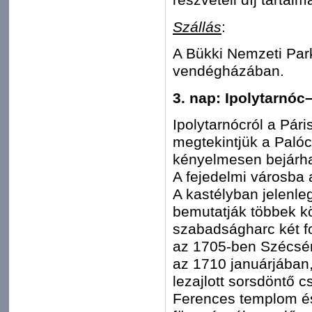
Szállás
:
A Bükki Nemzeti Park
vendégházában.
3. nap: Ipolytarnóc
Ipolytarnócról a Pár
megtekintjük a Palóc
kényelmesen bejárha
A fejedelmi városba 
A kastélyban jelenle
bemutatják többek kö
szabadságharc két f
az 1705-ben Szécsén
az 1710 januárjába
lezajlott sorsdöntő 
Ferences templom és 