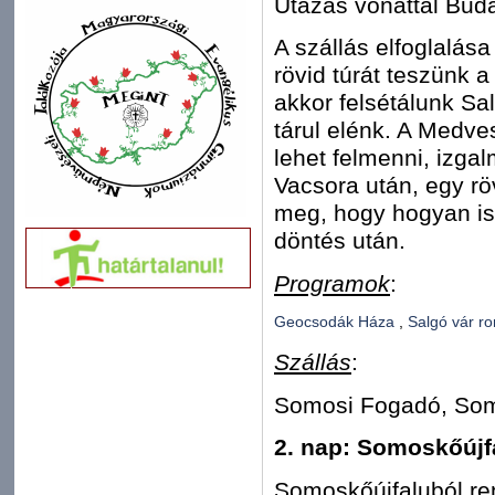
Utazás vonattal Bud
A szállás elfoglalása
rövid túrát teszünk 
akkor felsétálunk Sa
tárul elénk. A Medve
lehet felmenni, izga
Vacsora után, egy rö
meg, hogy hogyan is 
döntés után.
Programok
:
Geocsodák Háza
,
Salgó vár ro
Szállás
:
Somosi Fogadó, Somo
2. nap: Somoskőújf
Somoskőújfaluból ren