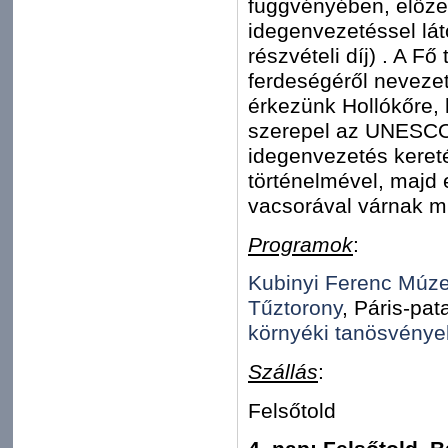
függvényében, előzet
idegenvezetéssel lát
részvételi díj) . A Fő
ferdeségéről neveze
érkezünk Hollókőre, 
szerepel az UNESCO v
idegenvezetés keret
történelmével, majd 
vacsorával várnak m
Programok
:
Kubinyi Ferenc Múze
Tűztorony
, Páris-pa
környéki tanösvénye
Szállás
:
Felsőtold