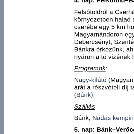
4. nap: Felsőtold–B
Felsőtoldról a Cserhá
környezetben halad 
cserébe egy 5 km hos
Magyarnándoron egy k
Debercsényt, Szenté
Bánkra érkezünk, aho
nyáron a tó vizének
Programok
:
Nagy-kilátó
(Magyarn
árát a részvételi díj
(Bánk)
.
Szállás
:
Bánk,
Nádas kempin
5. nap: Bánk–Verőc