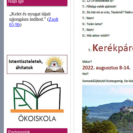
Napi ige
Partnereink