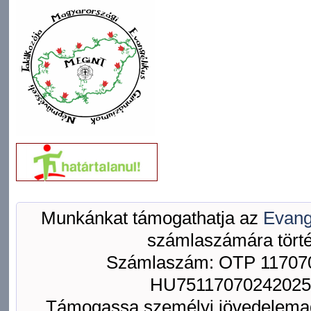
Munkánkat támogathatja az
Evang
számlaszámára törté
Számlaszám: OTP 117070
HU75117070242025
Támogassa személyi jövedelemad