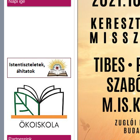
Napi ige
Partnereink