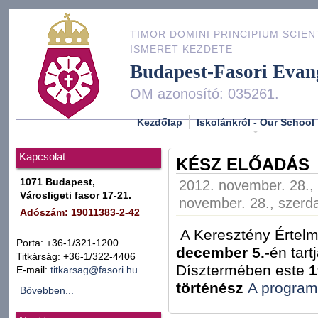
TIMOR DOMINI PRINCIPIUM SCIEN
ISMERET KEZDETE
Budapest-Fasori Evan
OM azonosító: 035261.
Kezdőlap
Iskolánkról - Our School
Kapcsolat
KÉSZ ELŐADÁS
1071 Budapest,
2012. november. 28., 
Városligeti fasor 17-21.
november. 28., szerda
Adószám: 19011383-2-42
A Keresztény Értelm
Porta: +36-1/321-1200
december 5.
-én tar
Titkárság: +36-1/322-4406
Dísztermében este
1
E-mail:
titkarsag@fasori.hu
történész
A program 
Bővebben...