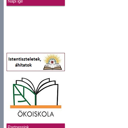
Napi ige
Partnereink