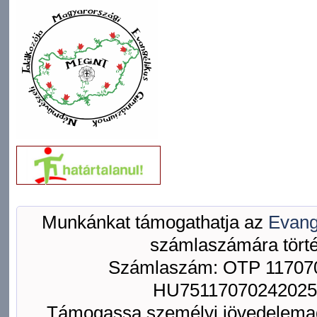
Munkánkat támogathatja az
Evang
számlaszámára törté
Számlaszám: OTP 117070
HU75117070242025
Támogassa személyi jövedelemad