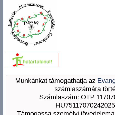
Munkánkat támogathatja az
Evang
számlaszámára törté
Számlaszám: OTP 117070
HU75117070242025
Támogassa személyi jövedelemad