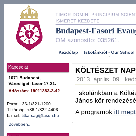
TIMOR DOMINI PRINCIPIUM SCIEN
ISMERET KEZDETE
Budapest-Fasori Evan
OM azonosító: 035261.
Kezdőlap
Iskolánkról - Our School
Kapcsolat
KÖLTÉSZET NAP
1071 Budapest,
2013. április. 09., ked
Városligeti fasor 17-21.
Adószám: 19011383-2-42
Iskolánkban a Költé
János kör rendezés
Porta: +36-1/321-1200
Titkárság: +36-1/322-4406
A programok
itt megt
E-mail:
titkarsag@fasori.hu
Bővebben...