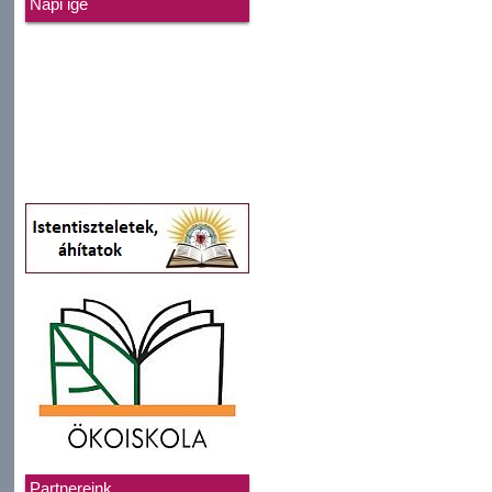
Napi ige
Partnereink