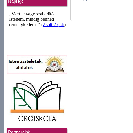
Napi ige
Partnereink