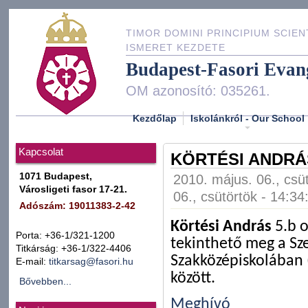
TIMOR DOMINI PRINCIPIUM SCIEN
ISMERET KEZDETE
Budapest-Fasori Evan
OM azonosító: 035261.
Kezdőlap
Iskolánkról - Our School
Kapcsolat
KÖRTÉSI ANDRÁS
1071 Budapest,
2010. május. 06., csü
Városligeti fasor 17-21.
06., csütörtök - 14:34
Adószám: 19011383-2-42
Körtési András
5.b o
Porta: +36-1/321-1200
tekinthető meg a Sze
Titkárság: +36-1/322-4406
Szakközépiskolában 
E-mail:
titkarsag@fasori.hu
között.
Bővebben...
Meghívó