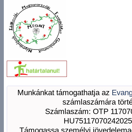
Munkánkat támogathatja az
Evang
számlaszámára törté
Számlaszám: OTP 117070
HU75117070242025
Támogassa személyi jövedelemad