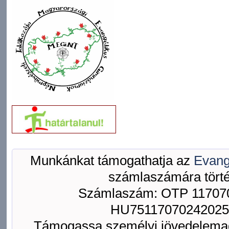
Munkánkat támogathatja az
Evang
számlaszámára törté
Számlaszám: OTP 117070
HU75117070242025
Támogassa személyi jövedelemad