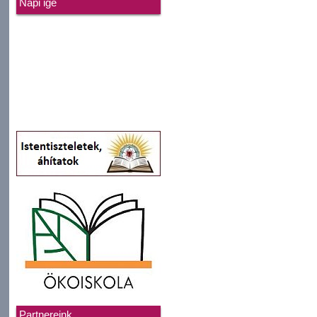
Napi ige
Partnereink