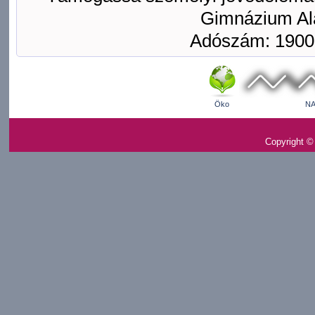
Gimnázium Ala
Adószám: 1900
Öko
NA
Copyright ©