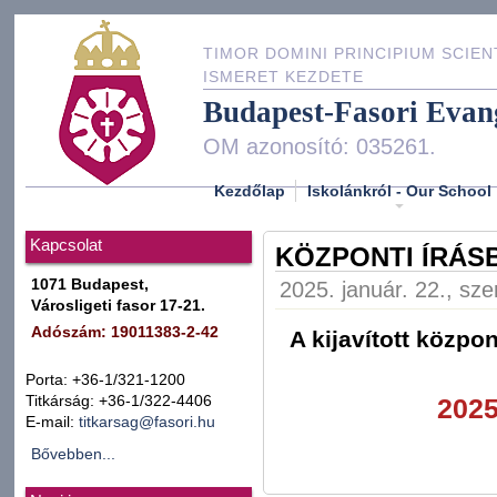
TIMOR DOMINI PRINCIPIUM SCIEN
ISMERET KEZDETE
Budapest-Fasori Evan
OM azonosító: 035261.
Kezdőlap
Iskolánkról - Our School
Kapcsolat
KÖZPONTI ÍRÁSB
1071 Budapest,
2025. január. 22., sze
Városligeti fasor 17-21.
Adószám: 19011383-2-42
A kijavított közpo
Porta: +36-1/321-1200
Titkárság: +36-1/322-4406
2025
E-mail:
titkarsag@fasori.hu
Bővebben...