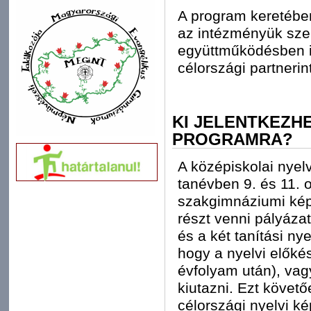
A program keretében
az intézményük sze
együttműködésben is
célországi partneri
KI JELENTKEZH
PROGRAMRA?
A középiskolai nyel
tanévben 9. és 11. 
szakgimnáziumi kép
részt venni pályázat
és a két tanítási ny
hogy a nyelvi előkés
évfolyam után), vag
kiutazni. Ezt követ
célországi nyelvi ké