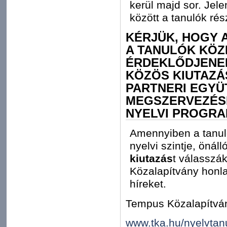
kerül majd sor. Jele
között a tanulók ré
KÉRJÜK, HOGY 
A TANULÓK KÖZ
ÉRDEKLŐDJENEK
KÖZÖS KIUTAZÁ
PARTNERI EGY
MEGSZERVEZÉSÉ
NYELVI PROGRA
Amennyiben a tanuló
nyelvi szintje, öná
kiutazás
t válasszá
Közalapítvány honl
híreket.
Tempus Közalapítván
www.tka.hu/nyelvtan