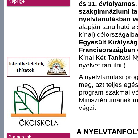
Napi ige
és 11. évfolyamos,
szakgimnáziumi ta
nyelvtanulásban 
alapján tanulható e
kínai) célországaib
Egyesült Királyság
Franciaországban
Kínai Két Tanítási 
nyelvet tanulni.)
A nyelvtanulási prog
meg, azt teljes egé
program szakmai vé
Minisztériumának m
végzi.
A NYELVTANFO
Partnereink