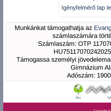
Igényfelmérő lap le
Munkánkat támogathatja az
Evang
számlaszámára törté
Számlaszám: OTP 117070
HU75117070242025
Támogassa személyi jövedelemad
Gimnázium Ala
Adószám: 1900
Öko
NA
Copyright ©