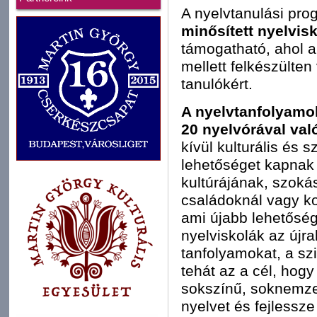
A nyelvtanulási pr
minősített nyelvi
támogatható, ahol a
mellett felkészülten
tanulókért.
A nyelvtanfolyamo
20 nyelvórával va
kívül kulturális és
lehetőséget kapnak a
kultúrájának, szoká
családoknál vagy ko
ami újabb lehetőség
nyelviskolák az újra
tanfolyamokat, a szi
tehát az a cél, hogy
sokszínű, soknemze
nyelvet és fejlessze