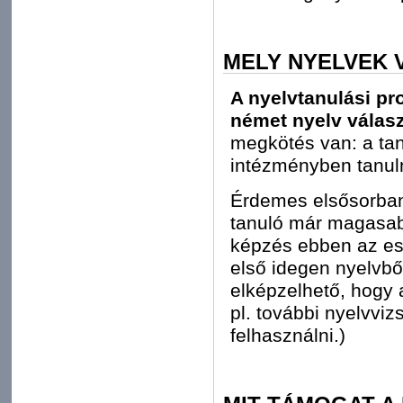
MELY NYELVEK 
A nyelvtanulási pr
német nyelv válas
megkötés van: a ta
intézményben tanulni
Érdemes elsősorban 
tanuló már magasabb 
képzés ebben az es
első idegen nyelvből
elképzelhető, hogy 
pl. további nyelvvi
felhasználni.)