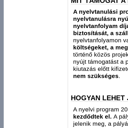
MIT TÁMOGAT A
A nyelvtanulási p
nyelvtanulásra nyúj
nyelvtanfolyam díjá
biztosítását, a szál
nyelvtanfolyamon v
költségeket, a meg
történő közös proje
nyújt támogatást a 
kiutazás előtt kifize
nem szükséges
.
HOGYAN LEHET 
A nyelvi program 20
kezdődtek el.
A pál
jelenik meg, a pály