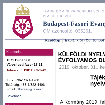
TIMOR DOMINI PRINCIPIUM SCIEN
ISMERET KEZDETE
Budapest-Fasori Evan
OM azonosító: 035261.
Kezdőlap
Iskolánkról - Our School
Kapcsolat
KÜLFÖLDI NYELV
ÉVFOLYAMOS D
1071 Budapest,
Városligeti fasor 17-21.
2019. október. 01., k
Adószám: 19011383-2-42
Tájék
Porta: +36-1/321-1200
nyelv
Titkárság: +36-1/322-4406
E-mail:
titkarsag@fasori.hu
Bővebben...
A Kormány 2019. fe