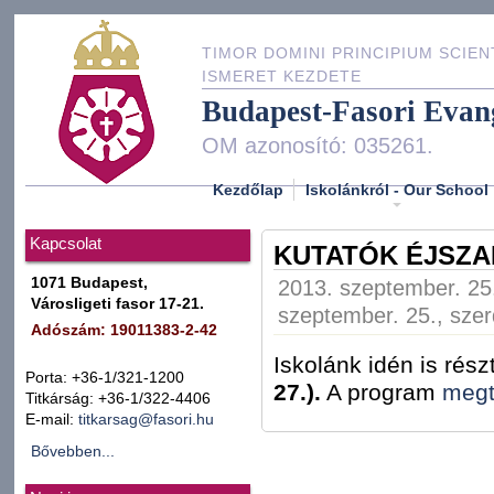
TIMOR DOMINI PRINCIPIUM SCIEN
ISMERET KEZDETE
Budapest-Fasori Evan
OM azonosító: 035261.
Kezdőlap
Iskolánkról - Our School
Kapcsolat
KUTATÓK ÉJSZA
1071 Budapest,
2013. szeptember. 25.
Városligeti fasor 17-21.
szeptember. 25., szer
Adószám: 19011383-2-42
Iskolánk idén is rés
Porta: +36-1/321-1200
27.).
A program
megte
Titkárság: +36-1/322-4406
E-mail:
titkarsag@fasori.hu
Bővebben...