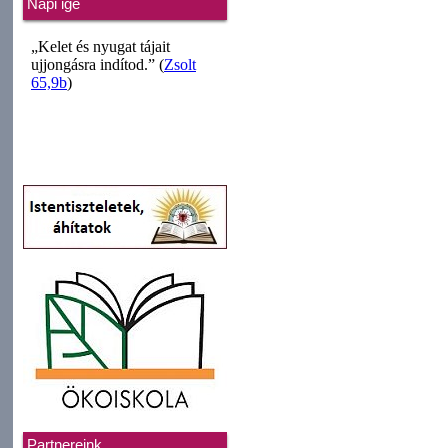
Napi ige
Partnereink