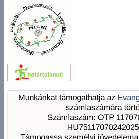
Munkánkat támogathatja az
Evang
számlaszámára törté
Számlaszám: OTP 117070
HU75117070242025
Támogassa személyi jövedelemad