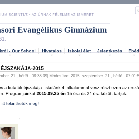
IUM SCIENTIÆ • AZ ÚRNAK FÉLELME AZ ISMERET
asori Evangélikus Gimnázium
61.
król - Our School
Hivatalos
Iskolai élet
Jelentkezés
Ebé
 ÉJSZAKÁJA-2015
ber. 21., hétfő - 06:38:09
| Módosítva: 2015. szeptember. 21., hétfő - 07:01:
 a kutatók éjszakája. Iskolánk 4. alkalommal vesz részt ezen az orsz
n. Programjainkat
2015.09.25-én
15 óra és 24 óra között tartjuk.
itt tekinthetők meg!