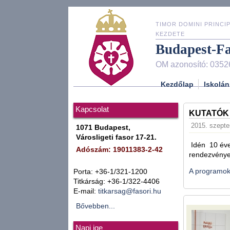
TIMOR DOMINI PRINCIP
KEZDETE
Budapest-F
OM azonosító: 0352
Kezdőlap
Iskolán
Kapcsolat
KUTATÓK
2015. szeptem
1071 Budapest,
Városligeti fasor 17-21.
Idén 10 éves
Adószám: 19011383-2-42
rendezvénye
A programok 
Porta: +36-1/321-1200
Titkárság: +36-1/322-4406
E-mail:
titkarsag@fasori.hu
Bővebben...
Napi ige