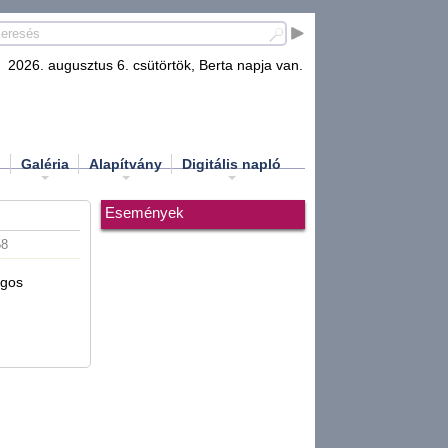
2026. augusztus 6. csütörtök, Berta napja van.
d
Galéria
Alapítvány
Digitális napló
Események
58
ágos