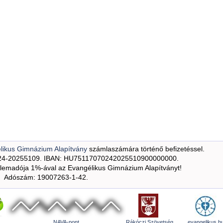
likus Gimnázium Alapítvány
számlaszámára történő befizetéssel.
24-20255109. IBAN: HU75117070242025510900000000.
emadója 1%-ával az Evangélikus Gimnázium Alapítványt!
Adószám: 19007263-1-42.
NAVA-pont
Rákóczi Szövetség
evangelikus.h