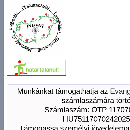
Munkánkat támogathatja az
Evang
számlaszámára törté
Számlaszám: OTP 117070
HU75117070242025
Támogassa személyi jövedelemad