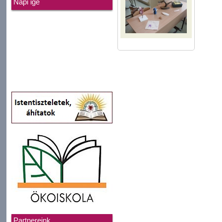
Napi ige
Partnereink