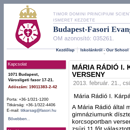
TIMOR DOMINI PRINCIPIUM SCIEN
ISMERET KEZDETE
Budapest-Fasori Evan
OM azonosító: 035261.
Kezdőlap
Iskolánkról - Our School
Kapcsolat
MÁRIA RÁDIÓ I
VERSENY
1071 Budapest,
Városligeti fasor 17-21.
2013. február. 21., cs
Adószám: 19011383-2-42
Mária Rádió I. Kárp
Porta: +36-1/321-1200
Titkárság: +36-1/322-4406
A Mária Rádió által 
E-mail:
titkarsag@fasori.hu
gimnáziumunk díszter
Bővebben...
korcsoportban verse
zsüri 11 főt választo