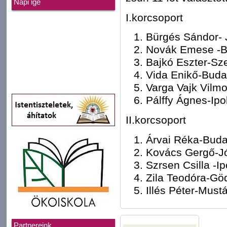
Napi ige
I.korcsoport
Bürgés Sándor- 
Novák Emese -B
Bajkó Eszter-Sz
Vida Enikő-Buda
Varga Vajk Vilm
Pálffy Ágnes-Ipo
II.korcsoport
Árvai Réka-Buda
Kovács Gergő-Jó
Szrsen Csilla -I
Zila Teodóra-Gö
Illés Péter-Mus
Partnereink