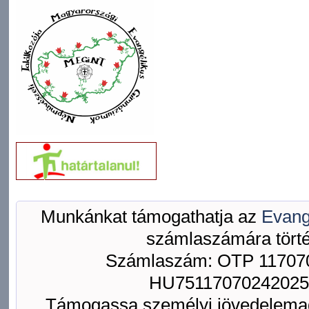
Munkánkat támogathatja az
Evang
számlaszámára törté
Számlaszám: OTP 117070
HU75117070242025
Támogassa személyi jövedelemad