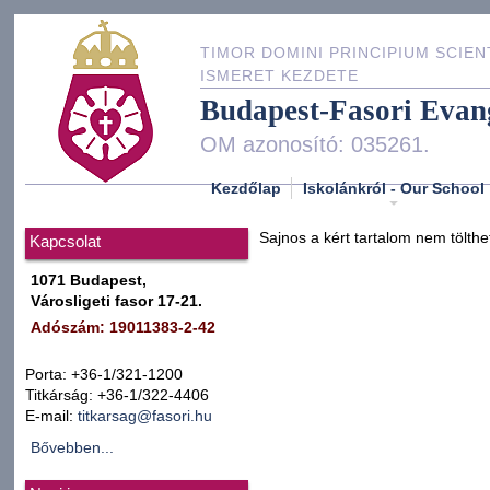
TIMOR DOMINI PRINCIPIUM SCIEN
ISMERET KEZDETE
Budapest-Fasori Evan
OM azonosító: 035261.
Kezdőlap
Iskolánkról - Our School
Sajnos a kért tartalom nem tölthe
Kapcsolat
1071 Budapest,
Városligeti fasor 17-21.
Adószám: 19011383-2-42
Porta: +36-1/321-1200
Titkárság: +36-1/322-4406
E-mail:
titkarsag@fasori.hu
Bővebben...