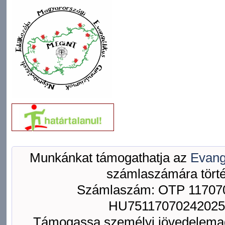
Munkánkat támogathatja az
Evang
számlaszámára törté
Számlaszám: OTP 117070
HU75117070242025
Támogassa személyi jövedelemad