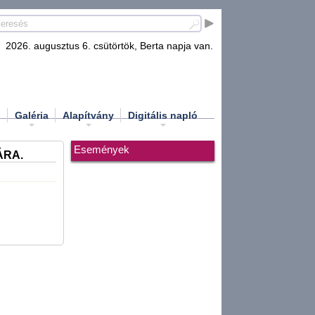
2026. augusztus 6. csütörtök, Berta napja van.
d
Galéria
Alapítvány
Digitális napló
Események
ÁRA.