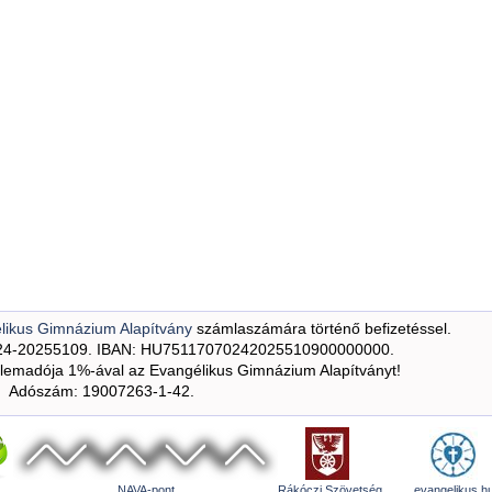
likus Gimnázium Alapítvány
számlaszámára történő befizetéssel.
24-20255109. IBAN: HU75117070242025510900000000.
emadója 1%-ával az Evangélikus Gimnázium Alapítványt!
Adószám: 19007263-1-42.
NAVA-pont
Rákóczi Szövetség
evangelikus.h