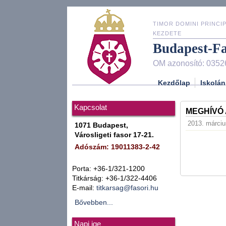
TIMOR DOMINI PRINCIP
KEZDETE
Budapest-F
OM azonosító: 0352
Kezdőlap
Iskolán
Kapcsolat
MEGHÍVÓ
2013. márciu
1071 Budapest,
Városligeti fasor 17-21.
Adószám: 19011383-2-42
Porta: +36-1/321-1200
Titkárság: +36-1/322-4406
E-mail:
titkarsag@fasori.hu
Bővebben...
Napi ige