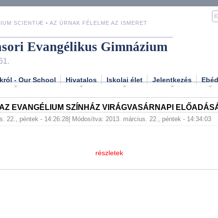
IUM SCIENTIÆ • AZ ÚRNAK FÉLELME AZ ISMERET
asori Evangélikus Gimnázium
61.
król - Our School
Hivatalos
Iskolai élet
Jelentkezés
Ebé
 AZ EVANGÉLIUM SZÍNHÁZ VIRÁGVASÁRNAPI ELŐADÁS
s. 22., péntek - 14:26:28
| Módosítva: 2013. március. 22., péntek - 14:34:03
részletek