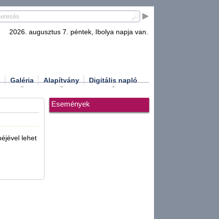
2026. augusztus 7. péntek, Ibolya napja van.
d
Galéria
Alapítvány
Digitális napló
Események
éjével lehet