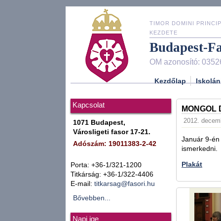
TIMOR DOMINI PRINCIP
KEZDETE
Budapest-F
OM azonosító: 0352
Kezdőlap
Iskolán
Kapcsolat
MONGOL 
2012. decemb
1071 Budapest,
Városligeti fasor 17-21.
Január 9-én 
Adószám: 19011383-2-42
ismerkedni.
Plakát
Porta: +36-1/321-1200
Titkárság: +36-1/322-4406
E-mail:
titkarsag@fasori.hu
Bővebben...
Napi ige