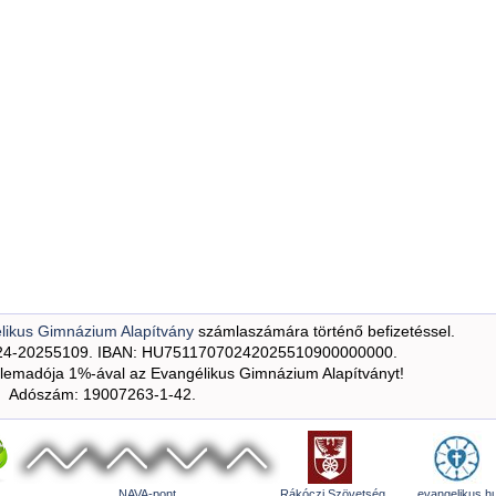
likus Gimnázium Alapítvány
számlaszámára történő befizetéssel.
24-20255109. IBAN: HU75117070242025510900000000.
emadója 1%-ával az Evangélikus Gimnázium Alapítványt!
Adószám: 19007263-1-42.
NAVA-pont
Rákóczi Szövetség
evangelikus.h