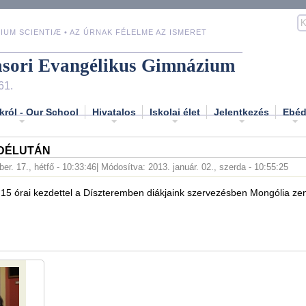
IUM SCIENTIÆ • AZ ÚRNAK FÉLELME AZ ISMERET
asori Evangélikus Gimnázium
61.
król - Our School
Hivatalos
Iskolai élet
Jelentkezés
Ebé
DÉLUTÁN
er. 17., hétfő - 10:33:46
| Módosítva: 2013. január. 02., szerda - 10:55:25
15 órai kezdettel a Díszteremben diákjaink szervezésben Mongólia zen