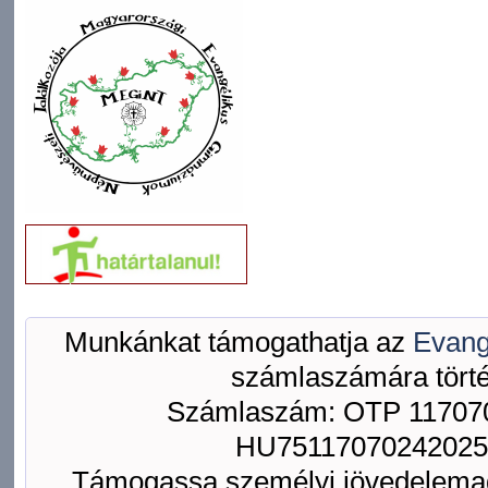
Munkánkat támogathatja az
Evang
számlaszámára törté
Számlaszám: OTP 117070
HU75117070242025
Támogassa személyi jövedelemad