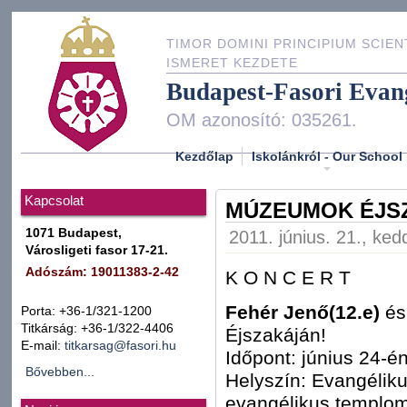
TIMOR DOMINI PRINCIPIUM SCIEN
ISMERET KEZDETE
Budapest-Fasori Evan
OM azonosító: 035261.
Kezdőlap
Iskolánkról - Our School
Kapcsolat
MÚZEUMOK ÉJS
1071 Budapest,
2011. június. 21., ked
Városligeti fasor 17-21.
Adószám: 19011383-2-42
K O N C E R T
Fehér Jenő(12.e)
és
Porta: +36-1/321-1200
Titkárság: +36-1/322-4406
Éjszakáján!
E-mail:
titkarsag@fasori.hu
Időpont: június 24-é
Bővebben...
Helyszín: Evangélik
evangélikus templo