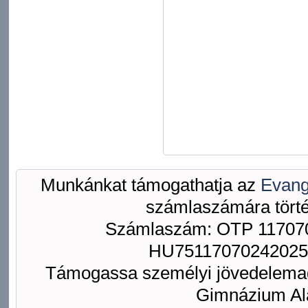
Munkánkat támogathatja az
Evang
számlaszámára törté
Számlaszám: OTP 117070
HU75117070242025
Támogassa személyi jövedelemad
Gimnázium Ala