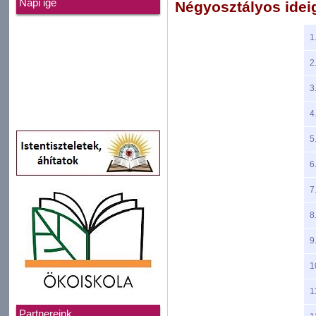
Napi ige
Négyosztályos ideigl
1
2
3
4
5
6
7
8
9
1
1
Partnereink