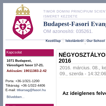
TIMOR DOMINI PRINCIPIUM SCIEN
ISMERET KEZDETE
Budapest-Fasori Evan
OM azonosító: 035261.
Kezdőlap
Iskolánkról - Our School
Kapcsolat
NÉGYOSZTÁLYOS
2016
1071 Budapest,
Városligeti fasor 17-21.
2016. március. 08., k
Adószám: 19011383-2-42
09., szerda - 14:32:0
Porta: +36-1/321-1200
Titkárság: +36-1/322-4406
E-mail:
titkarsag@fasori.hu
Az ideiglenes felv
Bővebben...