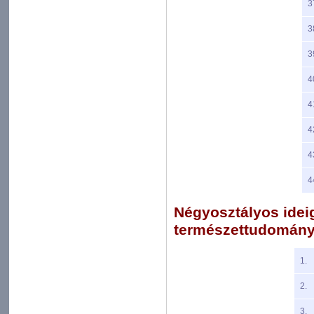
3
3
3
4
4
4
4
4
Négyosztályos ideigl
természettudományi
1.
2.
3.