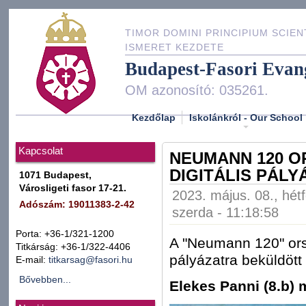
TIMOR DOMINI PRINCIPIUM SCIEN
ISMERET KEZDETE
Budapest-Fasori Evan
OM azonosító: 035261.
Kezdőlap
Iskolánkról - Our School
Kapcsolat
NEUMANN 120 O
DIGITÁLIS PÁLY
1071 Budapest,
Városligeti fasor 17-21.
2023. május. 08., hét
Adószám: 19011383-2-42
szerda - 11:18:58
Porta: +36-1/321-1200
A "Neumann 120" ors
Titkárság: +36-1/322-4406
pályázatra beküldött
E-mail:
titkarsag@fasori.hu
Bővebben...
Elekes Panni (8.b) m