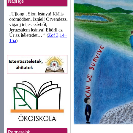
Napi ige
Partnereink