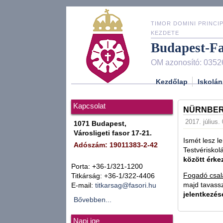
TIMOR DOMINI PRINCIP
KEZDETE
Budapest-F
OM azonosító: 0352
Kezdőlap
Iskolán
Kapcsolat
NÜRNBERG
2017. július.
1071 Budapest,
Városligeti fasor 17-21.
Ismét lesz l
Adószám: 19011383-2-42
Testvérisko
között érke
Porta: +36-1/321-1200
Fogadó csal
Titkárság: +36-1/322-4406
majd tavassz
E-mail:
titkarsag@fasori.hu
jelentkezés
Bővebben...
Napi ige