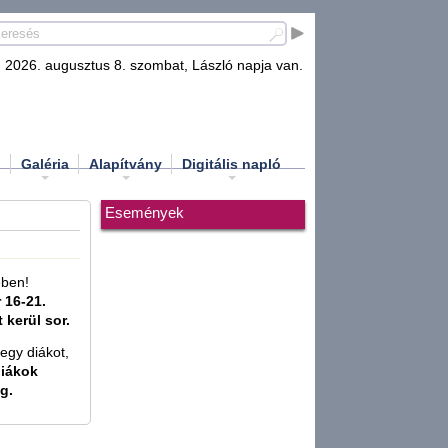
2026. augusztus 8. szombat, László napja van.
d
Galéria
Alapítvány
Digitális napló
Események
ében!
 16-21.
 kerül sor.
-egy diákot,
diákok
g.