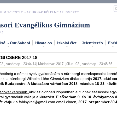
IUM SCIENTIÆ • AZ ÚRNAK FÉLELME AZ ISMERET
asori Evangélikus Gimnázium
61.
król - Our School
Hivatalos
Iskolai élet
Jelentkezés
Ebé
I CSERE 2017-18
 02., vasárnap - 23:44:14
| Módosítva: 2017. július. 02., vasárnap - 23:48:36
ehetőség a német nyelv gyakorlására a nürnbergi cserekapcsolat keret
lánk, a nürnbergi Wilhelm Löhe Gimnázium diákcsoportja
2017. október
zik Budapestre. A kiutazásra várhatóan 2018. március 18-23. között
ádokat keresünk,
akik az októberi időpontban el tudnak szállásolni egy
al gyermekük vállalja a kiutazást.
Elsősorban 9. és 10. évfolyamos 
ét várjuk
a fabinykati@gmail.com email címen,
2017. szeptember 30-i