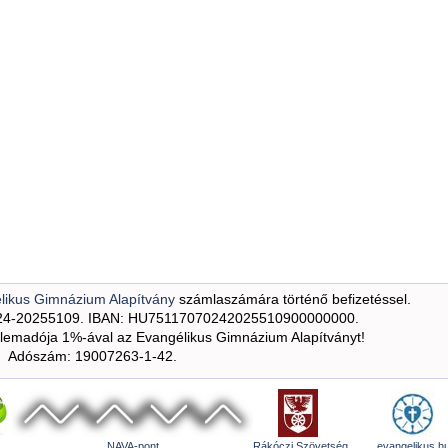
likus Gimnázium Alapítvány
számlaszámára történő befizetéssel.
24-20255109. IBAN: HU75117070242025510900000000.
emadója 1%-ával az Evangélikus Gimnázium Alapítványt!
Adószám: 19007263-1-42.
NAVA-pont
Rákóczi Szövetség
evangelikus.h