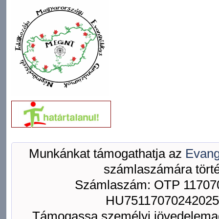
Munkánkat támogathatja az
Evang
számlaszámára törté
Számlaszám: OTP 117070
HU75117070242025
Támogassa személyi jövedelemad