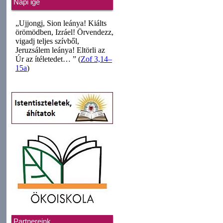
Napi ige
Partnereink