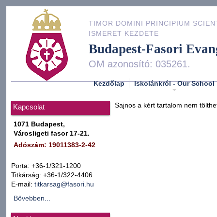
TIMOR DOMINI PRINCIPIUM SCIEN
ISMERET KEZDETE
Budapest-Fasori Evan
OM azonosító: 035261.
Kezdőlap
Iskolánkról - Our School
Sajnos a kért tartalom nem tölthe
Kapcsolat
1071 Budapest,
Városligeti fasor 17-21.
Adószám: 19011383-2-42
Porta: +36-1/321-1200
Titkárság: +36-1/322-4406
E-mail:
titkarsag@fasori.hu
Bővebben...