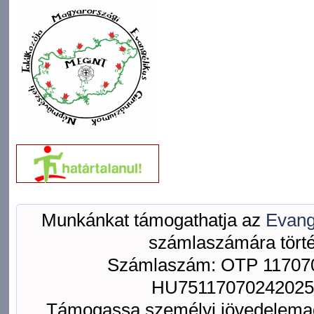
Munkánkat támogathatja az
Evang
számlaszámára törté
Számlaszám: OTP 117070
HU75117070242025
Támogassa személyi jövedelemad