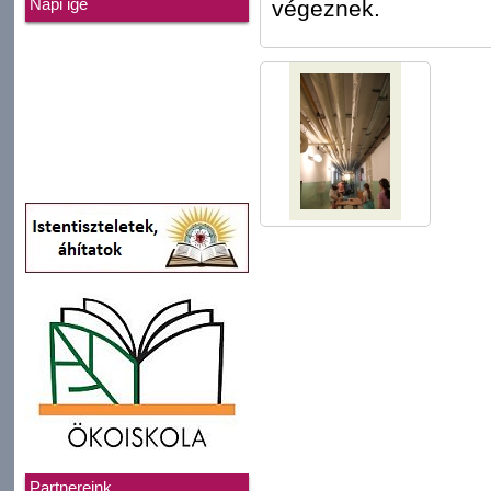
végeznek.
Napi ige
Partnereink