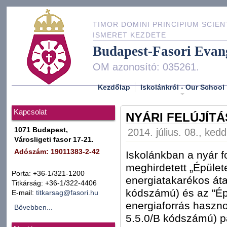
TIMOR DOMINI PRINCIPIUM SCIEN
ISMERET KEZDETE
Budapest-Fasori Evan
OM azonosító: 035261.
Kezdőlap
Iskolánkról - Our School
Kapcsolat
NYÁRI FELÚJÍTÁ
1071 Budapest,
2014. július. 08., ked
Városligeti fasor 17-21.
Adószám: 19011383-2-42
Iskolánkban a nyár 
meghirdetett „Épülete
Porta: +36-1/321-1200
energiatakarékos át
Titkárság: +36-1/322-4406
kódszámú) és az "Épü
E-mail:
titkarsag@fasori.hu
energiaforrás haszn
Bővebben...
5.5.0/B kódszámú) 