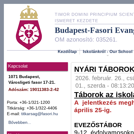
TIMOR DOMINI PRINCIPIUM SCIEN
ISMERET KEZDETE
Budapest-Fasori Evan
OM azonosító: 035261.
Kezdőlap
Iskolánkról - Our School
Kapcsolat
NYÁRI TÁBOROK
1071 Budapest,
2026. február. 26., cs
Városligeti fasor 17-21.
01., szerda - 08:13:2
Adószám: 19011383-2-42
Táborok az isko
A jelentkezés meg
Porta: +36-1/321-1200
Titkárság: +36-1/322-4406
április 25-ig.
E-mail:
titkarsag@fasori.hu
Bővebben...
EVEZŐSTÁBOR
9-12. évfolyamosok