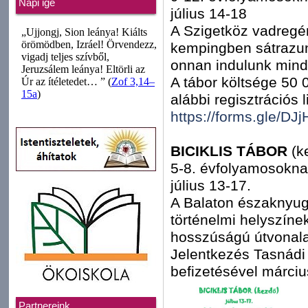
Napi ige
július 14-18
A Szigetköz vadregén
kempingben sátrazunk
onnan indulunk mind
A tábor költsége 50 0
alábbi regisztrációs 
https://forms.gle/D
BICIKLIS TÁBOR
(k
5-8. évfolyamosokn
július 13-17.
A Balaton északnyug
történelmi helyszíne
hosszúságú útvonal
Jelentkezés Tasnádi
befizetésével márciu
Partnereink