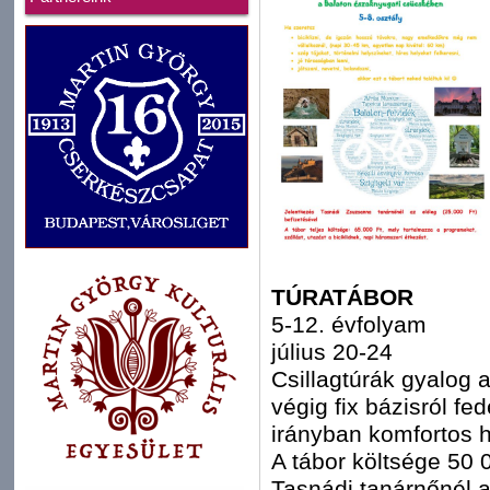
TÚRATÁBOR
5-12. évfolyam
július 20-24
Csillagtúrák gyalog a
végig fix bázisról fe
irányban komfortos h
A tábor költsége 50 0
Tasnádi tanárnőnél a