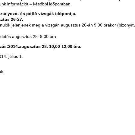
unk információt – későbbi időpontban.
osztályozó- és pótló vizsgák időpontja:
ztus 26-27.
tanulók jelenjenek meg a vizsgán augusztus 26-án 9,00 órakor (bizonyí
detés augusztus 28. 9,00 óra.
zás:2014.augusztus 28. 10,00-12,00 óra.
14. július 1.
sk.