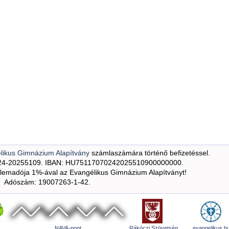
likus Gimnázium Alapítvány
számlaszámára történő befizetéssel.
24-20255109. IBAN: HU75117070242025510900000000.
emadója 1%-ával az Evangélikus Gimnázium Alapítványt!
Adószám: 19007263-1-42.
NAVA-pont
Rákóczi Szövetség
evangelikus.h