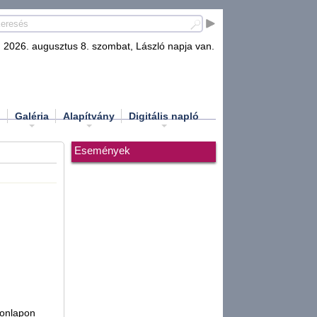
2026. augusztus 8. szombat, László napja van.
d
Galéria
Alapítvány
Digitális napló
Események
honlapon