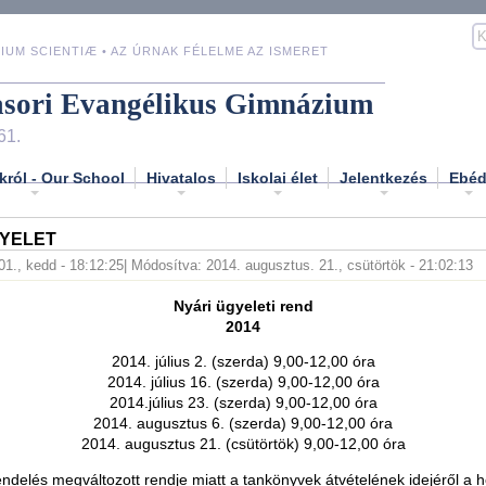
IUM SCIENTIÆ • AZ ÚRNAK FÉLELME AZ ISMERET
asori Evangélikus Gimnázium
61.
król - Our School
Hivatalos
Iskolai élet
Jelentkezés
Ebé
GYELET
 01., kedd - 18:12:25
| Módosítva: 2014. augusztus. 21., csütörtök - 21:02:13
Nyári ügyeleti rend
2014
2014. július 2. (szerda) 9,00-12,00 óra
2014. július 16. (szerda) 9,00-12,00 óra
2014.július 23. (szerda) 9,00-12,00 óra
2014. augusztus 6. (szerda) 9,00-12,00 óra
2014. augusztus 21. (csütörtök) 9,00-12,00 óra
ndelés megváltozott rendje miatt a tankönyvek átvételének idejéről a 