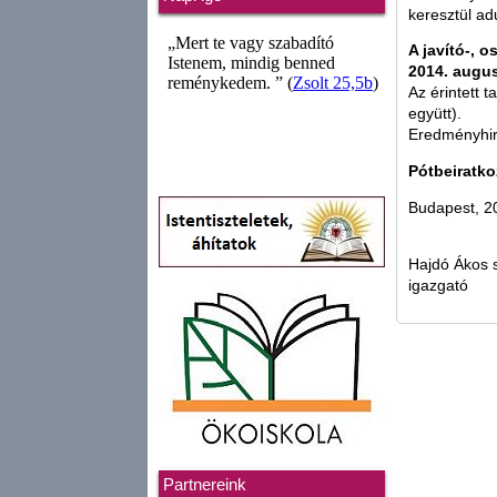
keresztül ad
A javító-, 
2014. augus
Az érintett 
együtt).
Eredményhir
Pótbeiratko
Budapest, 20
Hajdó Ákos 
igazgató
Partnereink