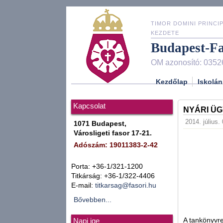
TIMOR DOMINI PRINCIP
KEZDETE
Budapest-F
OM azonosító: 0352
Kezdőlap
Iskolán
Kapcsolat
NYÁRI Ü
2014. július.
1071 Budapest,
Városligeti fasor 17-21.
Adószám: 19011383-2-42
Porta: +36-1/321-1200
Titkárság: +36-1/322-4406
E-mail:
titkarsag@fasori.hu
Bővebben...
A tankönyvre
Napi ige