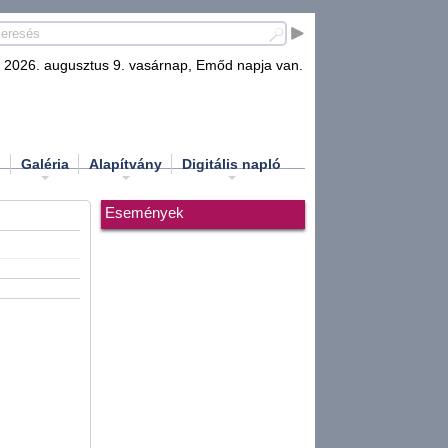
2026. augusztus 9. vasárnap, Emőd napja van.
d
Galéria
Alapítvány
Digitális napló
Események