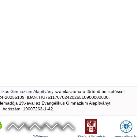
likus Gimnázium Alapítvány
számlaszámára történő befizetéssel.
24-20255109. IBAN: HU75117070242025510900000000.
emadója 1%-ával az Evangélikus Gimnázium Alapítványt!
Adószám: 19007263-1-42.
NAVA-pont
Rákóczi Szövetség
evangelikus.h