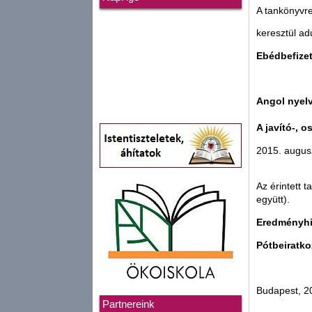
A tankönyvre
keresztül ad
Ebédbefizet
19 na
Angol nyelv
A javító-, 
2015. augus
Az érintett 
együtt).
Eredményhir
Pótbeiratko
Budapest, 20
Partnereink