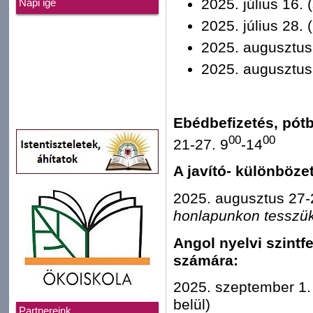
2025. július 16. 
Napi ige
2025. július 28. 
2025. augusztus 
2025. augusztus 
Ebédbefizetés, pót
00
00
21-27. 9
-14
A javító- különböze
2025. augusztus 27-
honlapunkon tesszü
Angol nyelvi szintf
számára:
2025. szeptember 1. 
belül)
Partnereink