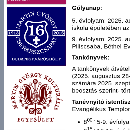
Gólyanap:
5. évfolyam: 2025. a
iskola épületében az
9. évfolyam: 2025. a
Piliscsaba, Béthel E
Tankönyvek:
A tankönyvek átvéte
(2025. augusztus 28-
számára 2025. szept
beosztás szerint- tör
Tanévnyitó istentisz
Evangélikus Templo
00 -
8
5-9. évfoly
15 -