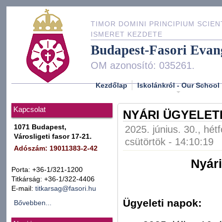
TIMOR DOMINI PRINCIPIUM SCIEN
ISMERET KEZDETE
Budapest-Fasori Evan
OM azonosító: 035261.
Kezdőlap
Iskolánkról - Our School
Kapcsolat
NYÁRI ÜGYELETI
1071 Budapest,
2025. június. 30., hét
Városligeti fasor 17-21.
csütörtök - 14:10:19
Adószám: 19011383-2-42
Nyár
Porta: +36-1/321-1200
Titkárság: +36-1/322-4406
E-mail:
titkarsag@fasori.hu
Ügyeleti napok:
Bővebben...