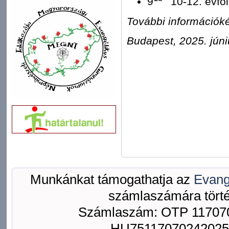
9
10-12. évf
További információké
Budapest, 2025. júni
Munkánkat támogathatja az
Evang
számlaszámára törté
Számlaszám: OTP 117070
HU75117070242025