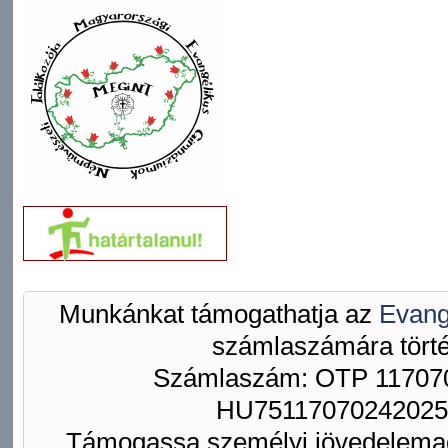
Munkánkat támogathatja az
Evang
számlaszámára törté
Számlaszám: OTP 117070
HU75117070242025
Támogassa személyi jövedelemad