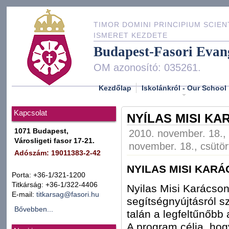
TIMOR DOMINI PRINCIPIUM SCIEN
ISMERET KEZDETE
Budapest-Fasori Evan
OM azonosító: 035261.
Kezdőlap
Iskolánkról - Our School
Kapcsolat
NYÍLAS MISI K
1071 Budapest,
2010. november. 18., 
Városligeti fasor 17-21.
november. 18., csütör
Adószám: 19011383-2-42
NYILAS MISI KAR
Porta: +36-1/321-1200
Titkárság: +36-1/322-4406
Nyilas Misi Karácson
E-mail:
titkarsag@fasori.hu
segítségnyújtásról s
Bővebben...
talán a legfeltűnőbb
A program célja, hog