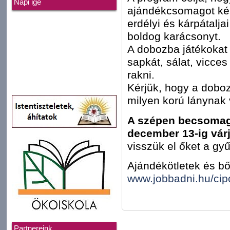
Napi ige
ajándékcsomagot kés
erdélyi és kárpátalja
boldog karácsonyt.
A dobozba játékokat (
sapkát, sálat, vicces 
rakni.
Kérjük, hogy a dobozr
milyen korú lánynak 
A szépen becsomago
december 13-ig vár
visszük el őket a gyű
Ajándékötletek és bő
www.jobbadni.hu/ci
Partnereink