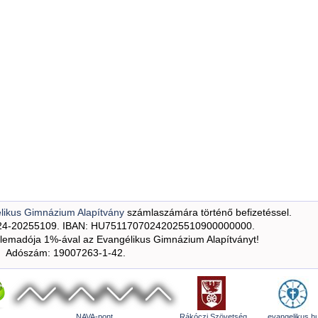
likus Gimnázium Alapítvány
számlaszámára történő befizetéssel.
24-20255109. IBAN: HU75117070242025510900000000.
emadója 1%-ával az Evangélikus Gimnázium Alapítványt!
Adószám: 19007263-1-42.
NAVA-pont
Rákóczi Szövetség
evangelikus.h