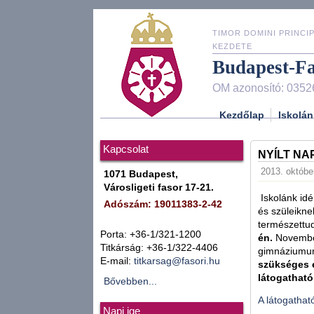
TIMOR DOMINI PRINCIP
KEZDETE
Budapest-F
OM azonosító: 0352
Kezdőlap
Iskolán
Kapcsolat
NYÍLT NA
2013. október
1071 Budapest,
Városligeti fasor 17-21.
Iskolánk idé
Adószám: 19011383-2-42
és szüleikne
természettu
Porta: +36-1/321-1200
én.
November
Titkárság: +36-1/322-4406
gimnáziumunk
E-mail:
titkarsag@fasori.hu
szükséges e
látogatható
Bővebben...
A látogatható
Napi ige