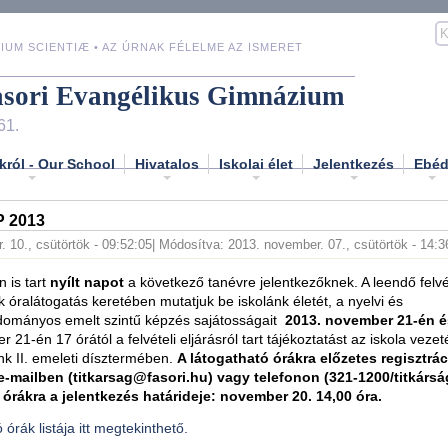
IUM SCIENTIÆ • AZ ÚRNAK FÉLELME AZ ISMERET
asori Evangélikus Gimnázium
61.
król - Our School
Hivatalos
Iskolai élet
Jelentkezés
Ebé
P 2013
. 10., csütörtök - 09:52:05
| Módosítva: 2013. november. 07., csütörtök - 14:3
n is tart
nyílt napot
a következő tanévre jelentkezőknek. A leendő felv
k óralátogatás keretében mutatjuk be iskolánk életét, a nyelvi és
dományos emelt szintű képzés sajátosságait
2013. november 21-én é
 21-én 17 órától a felvételi eljárásról tart tájékoztatást az iskola veze
 II. emeleti dísztermében.
A látogatható órákra előzetes regisztrác
-mailben (titkarsag@fasori.hu) vagy telefonon (321-1200/titkárság
 órákra a jelentkezés határideje: november 20. 14,00 óra.
 órák listája itt megtekinthető.