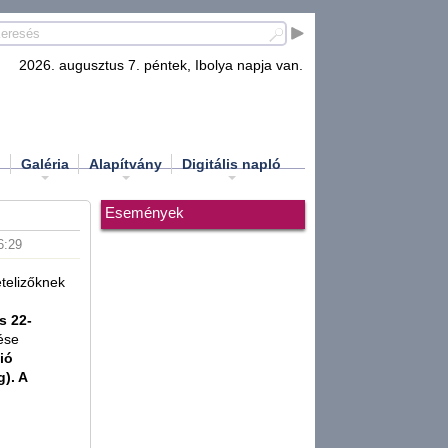
2026. augusztus 7. péntek, Ibolya napja van.
d
Galéria
Alapítvány
Digitális napló
Események
6:29
ételizőknek
s 22-
tése
ió
). A