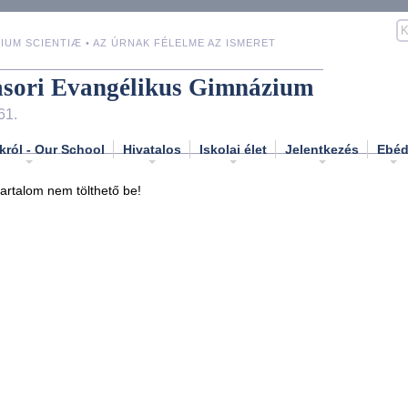
IUM SCIENTIÆ • AZ ÚRNAK FÉLELME AZ ISMERET
asori Evangélikus Gimnázium
61.
król - Our School
Hivatalos
Iskolai élet
Jelentkezés
Ebé
tartalom nem tölthető be!