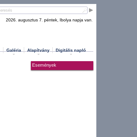
2026. augusztus 7. péntek, Ibolya napja van.
d
Galéria
Alapítvány
Digitális napló
Események