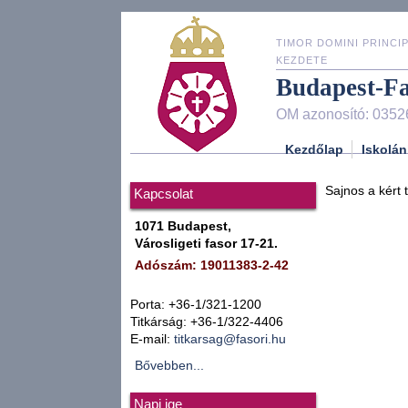
TIMOR DOMINI PRINCIP
KEZDETE
Budapest-F
OM azonosító: 0352
Kezdőlap
Iskolán
Sajnos a kért 
Kapcsolat
1071 Budapest,
Városligeti fasor 17-21.
Adószám: 19011383-2-42
Porta: +36-1/321-1200
Titkárság: +36-1/322-4406
E-mail:
titkarsag@fasori.hu
Bővebben...
Napi ige