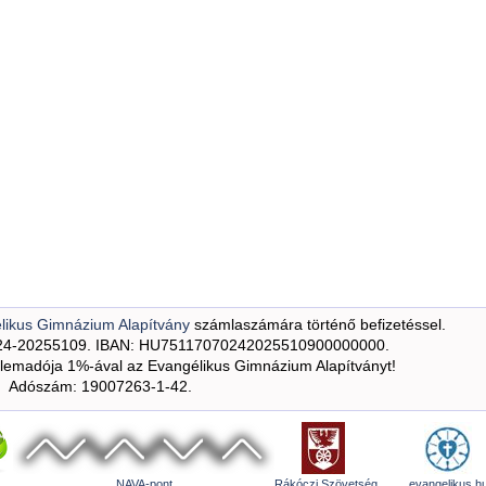
likus Gimnázium Alapítvány
számlaszámára történő befizetéssel.
24-20255109. IBAN: HU75117070242025510900000000.
emadója 1%-ával az Evangélikus Gimnázium Alapítványt!
Adószám: 19007263-1-42.
NAVA-pont
Rákóczi Szövetség
evangelikus.h