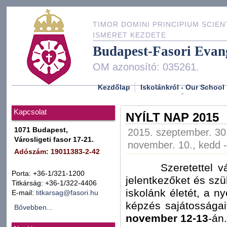
TIMOR DOMINI PRINCIPIUM SCIEN
ISMERET KEZDETE
Budapest-Fasori Evan
OM azonosító: 035261.
Kezdőlap
Iskolánkról - Our School
Kapcsolat
NYÍLT NAP 2015
1071 Budapest,
2015. szeptember. 30.
Városligeti fasor 17-21.
november. 10., kedd -
Adószám: 19011383-2-42
Szeretettel vá
Porta: +36-1/321-1200
jelentkezőket és szü
Titkárság: +36-1/322-4406
iskolánk életét, a n
E-mail:
titkarsag@fasori.hu
képzés sajátossága
Bővebben...
november 12-13
-án.