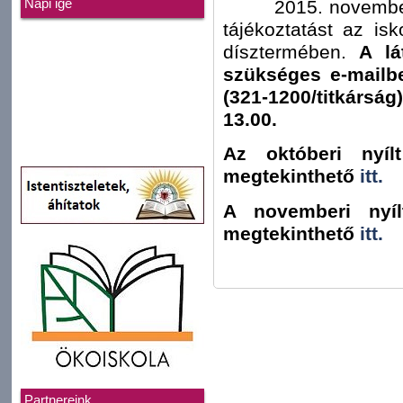
2015. november 13-á
Napi ige
tájékoztatást az is
dísztermében.
A lá
szükséges e-mailbe
(321-1200/titkárs
13.00.
Az októberi nyíl
megtekinthető
itt.
A novemberi nyíl
megtekinthető
itt.
Partnereink