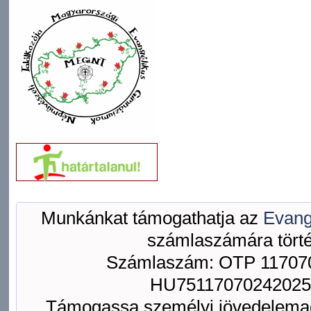
Munkánkat támogathatja az
Evang
számlaszámára törté
Számlaszám: OTP 117070
HU75117070242025
Támogassa személyi jövedelemad