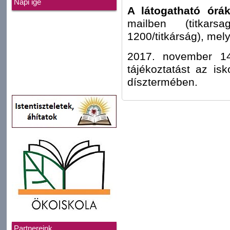
Napi ige
A látogatható órák
mailben (titkars
1200/titkárság), mel
2017. november 14-é
tájékoztatást az is
dísztermében.
Partnereink