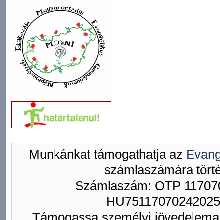
Munkánkat támogathatja az
Evang
számlaszámára törté
Számlaszám: OTP 117070
HU75117070242025
Támogassa személyi jövedelemad