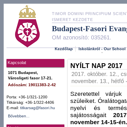
TIMOR DOMINI PRINCIPIUM SCIEN
ISMERET KEZDETE
Budapest-Fasori Evan
OM azonosító: 035261.
Kezdőlap
Iskolánkról - Our School
Kapcsolat
NYÍLT NAP 2017
1071 Budapest,
2017. október. 12., cs
Városligeti fasor 17-21.
november. 13., hétfő 
Adószám: 19011383-2-42
Szeretettel várjuk
Porta: +36-1/321-1200
szüleiket. Óralátogat
Titkárság: +36-1/322-4406
nyelvi és termés
E-mail:
titkarsag@fasori.hu
sajátosságait
2017
Bővebben...
november 14-15-én