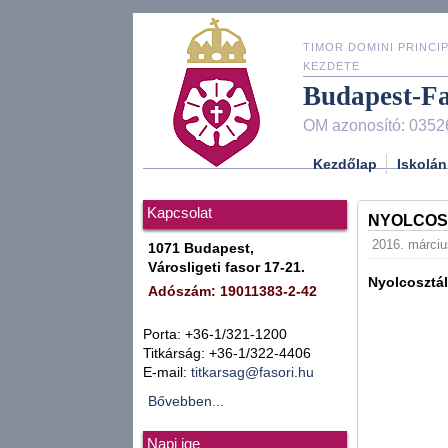
TIMOR DOMINI PRINCIP
KEZDETE
Budapest-F
OM azonosító: 0352
Kezdőlap
Iskolán
Kapcsolat
NYOLCOSZ
2016. márciu
1071 Budapest,
Városligeti fasor 17-21.
Nyolcosztál
Adószám: 19011383-2-42
Porta: +36-1/321-1200
Titkárság: +36-1/322-4406
E-mail:
titkarsag@fasori.hu
Bővebben...
Napi ige