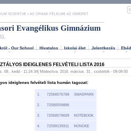
IUM SCIENTIÆ • AZ ÚRNAK FÉLELME AZ ISMERET
asori Evangélikus Gimnázium
61.
król - Our School
Hivatalos
Iskolai élet
Jelentkezés
Ebé
TÁLYOS IDEIGLENES FELVÉTELI LISTA 2016
s. 08., kedd - 11:24:34
| Módosítva: 2016. március. 31., csütörtök - 09:09:00
yos ideiglenes felvételi lista humán tagozat:
1.
72568576788
SWADPARK
2.
72580559886
3.
72568579609
NOTEBOOK
4.
72599135911
NÜNÜKE