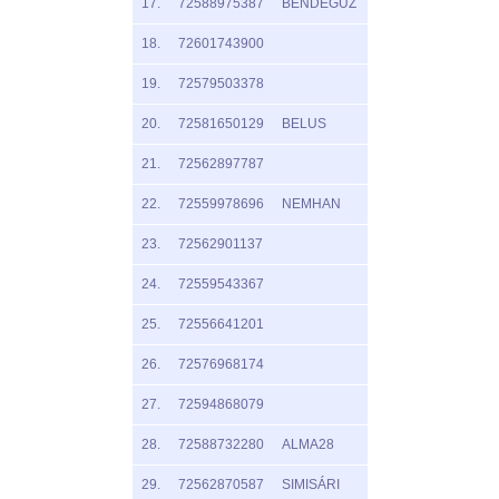
17.
72588975387
BENDEGÚZ
18.
72601743900
19.
72579503378
20.
72581650129
BELUS
21.
72562897787
22.
72559978696
NEMHAN
23.
72562901137
24.
72559543367
25.
72556641201
26.
72576968174
27.
72594868079
28.
72588732280
ALMA28
29.
72562870587
SIMISÁRI