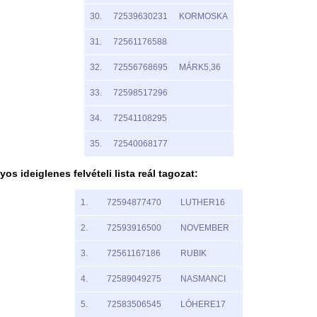
30.
72539630231
KORMOSKA
31.
72561176588
32.
72556768695
MÁRK5,36
33.
72598517296
34.
72541108295
35.
72540068177
os ideiglenes felvételi lista reál tagozat:
1.
72594877470
LUTHER16
2.
72593916500
NOVEMBER
3.
72561167186
RUBIK
4.
72589049275
NASMANCI
5.
72583506545
LÓHERE17