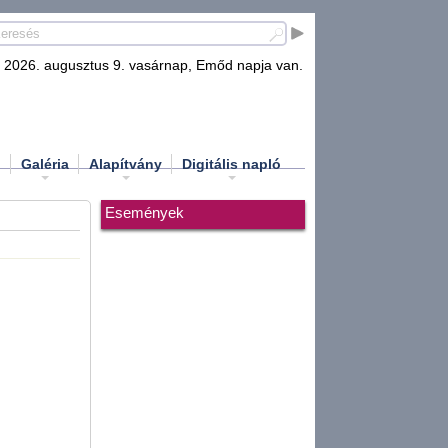
2026. augusztus 9. vasárnap, Emőd napja van.
d
Galéria
Alapítvány
Digitális napló
Események