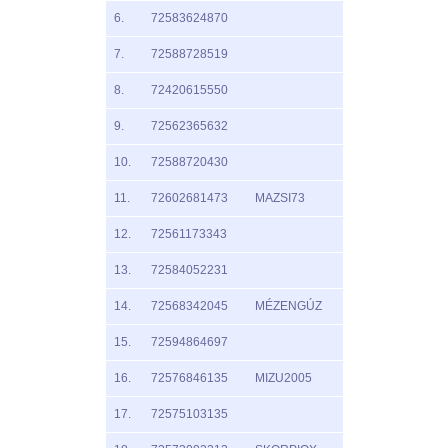
6.
72583624870
7.
72588728519
8.
72420615550
9.
72562365632
10.
72588720430
11.
72602681473
MAZSI73
12.
72561173343
13.
72584052231
14.
72568342045
MÉZENGÚZ
15.
72594864697
16.
72576846135
MIZU2005
17.
72575103135