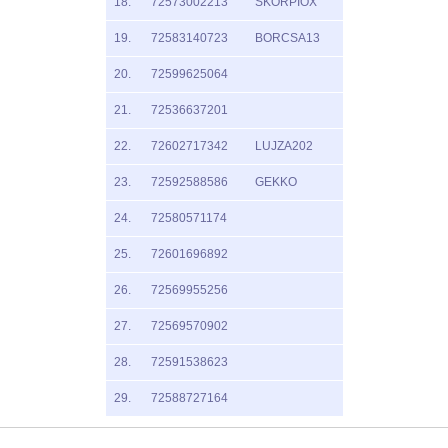
18.
72573002213
SKORPIOX
19.
72583140723
BORCSA13
20.
72599625064
21.
72536637201
22.
72602717342
LUJZA202
23.
72592588586
GEKKO
24.
72580571174
25.
72601696892
26.
72569955256
27.
72569570902
28.
72591538623
29.
72588727164