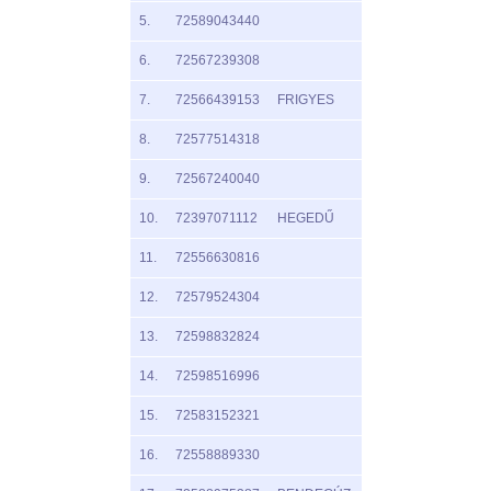
5.
72589043440
6.
72567239308
7.
72566439153
FRIGYES
8.
72577514318
9.
72567240040
10.
72397071112
HEGEDŰ
11.
72556630816
12.
72579524304
13.
72598832824
14.
72598516996
15.
72583152321
16.
72558889330