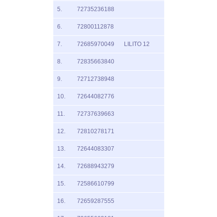
5.
72735236188
6.
72800112878
7.
72685970049
LILITO 12
8.
72835663840
9.
72712738948
10.
72644082776
11.
72737639663
12.
72810278171
13.
72644083307
14.
72688943279
15.
72586610799
16.
72659287555