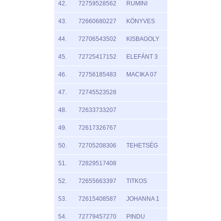
42.
72759528562
RUMINI
43.
72660680227
KÖNYVES
44.
72706543502
KISBAGOLY
45.
72725417152
ELEFÁNT 3
46.
72756185483
MACIKA 07
47.
72745523528
48.
72633733207
49.
72617326767
50.
72705208306
TEHETSÉG
51.
72829517408
52.
72655663397
TITKOS
53.
72615408587
JOHANNA 1
54.
72779457270
PINDU