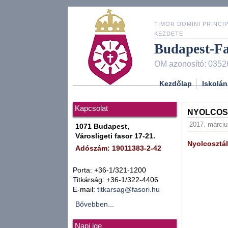
TIMOR DOMINI PRINCIP
KEZDETE
Budapest-F
OM azonosító: 0352
Kezdőlap
Iskolán
Kapcsolat
NYOLCOSZ
2017. március
1071 Budapest,
Városligeti fasor 17-21.
Nyolcosztál
Adószám: 19011383-2-42
Porta: +36-1/321-1200
Titkárság: +36-1/322-4406
E-mail:
titkarsag@fasori.hu
Bővebben...
Napi ige