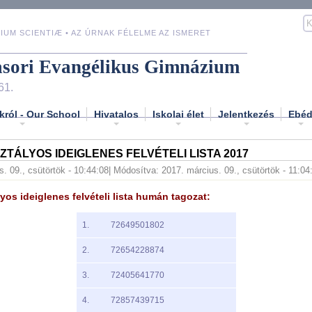
IUM SCIENTIÆ • AZ ÚRNAK FÉLELME AZ ISMERET
asori Evangélikus Gimnázium
61.
król - Our School
Hivatalos
Iskolai élet
Jelentkezés
Ebé
TÁLYOS IDEIGLENES FELVÉTELI LISTA 2017
. 09., csütörtök - 10:44:08
| Módosítva: 2017. március. 09., csütörtök - 11:04
yos ideiglenes felvételi lista humán tagozat:
1.
72649501802
2.
72654228874
3.
72405641770
4.
72857439715