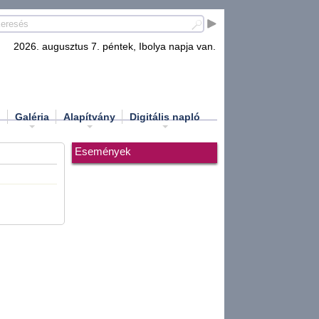
2026. augusztus 7. péntek, Ibolya napja van.
d
Galéria
Alapítvány
Digitális napló
Események