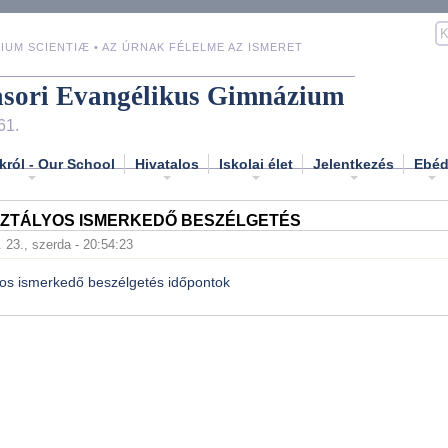
IUM SCIENTIÆ • AZ ÚRNAK FÉLELME AZ ISMERET
asori Evangélikus Gimnázium
61.
król - Our School
Hivatalos
Iskolai élet
Jelentkezés
Ebé
ZTÁLYOS ISMERKEDŐ BESZÉLGETÉS
. 23., szerda - 20:54:23
yos ismerkedő beszélgetés időpontok