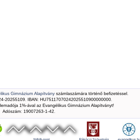
likus Gimnázium Alapítvány
számlaszámára történő befizetéssel.
24-20255109. IBAN: HU75117070242025510900000000.
emadója 1%-ával az Evangélikus Gimnázium Alapítványt!
Adószám: 19007263-1-42.
NAVA-pont
Rákóczi Szövetség
evangelikus.h