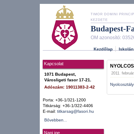
TIMOR DOMINI PRINCIP
KEZDETE
Budapest-F
OM azonosító: 0352
Kezdőlap
Iskolán
Kapcsolat
NYOLCOS
2011. február
1071 Budapest,
Városligeti fasor 17-21.
Nyolcosztál
Adószám: 19011383-2-42
Porta: +36-1/321-1200
Titkárság: +36-1/322-4406
E-mail:
titkarsag@fasori.hu
Bővebben...
Napi ige