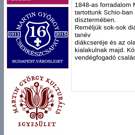
1848-as forradalom 
tartottunk Schio-ban
dísztermében.
Reméljük sok-sok di
tanév
diákcseréje és az ol
kialakulnak majd. K
vendégfogadó család