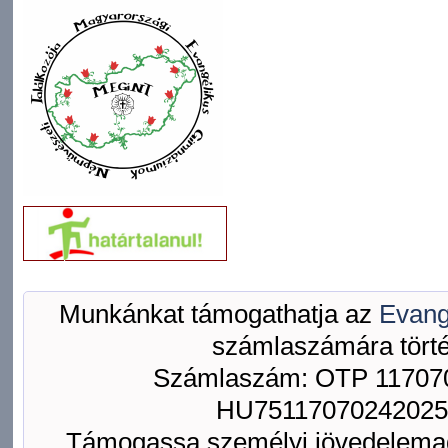
Munkánkat támogathatja az
Evang
számlaszámára törté
Számlaszám: OTP 117070
HU75117070242025
Támogassa személyi jövedelemad