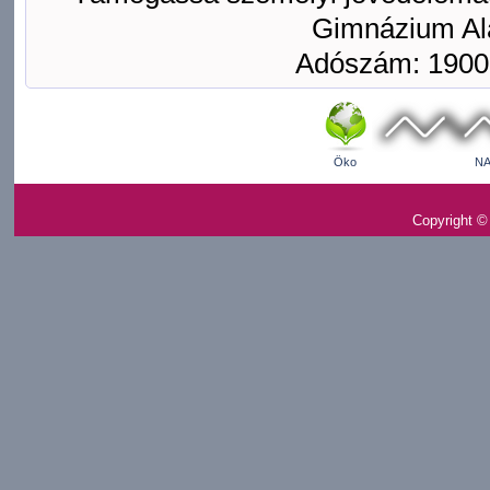
Gimnázium Ala
Adószám: 1900
Öko
NA
Copyright ©