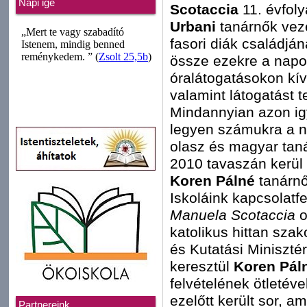
Napi ige
Scotaccia
11. évfol
Urbani
tanárnők veze
fasori diák családjá
össze ezekre a napo
óralátogatásokon kív
valamint látogatást t
Mindannyian azon ig
legyen számukra a ná
olasz és magyar tan
2010 tavaszán kerül 
Koren Pálné
tanárn
Iskoláink kapcsolatfe
Manuela Scotaccia
o
katolikus hittan sza
és Kutatási Miniszt
keresztül
Koren Pál
felvételének ötletév
ezelőtt került sor, a
Partnereink