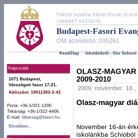
TIMOR DOMINI PRINCIPIUM SCIEN
ISMERET KEZDETE
Budapest-Fasori Evan
OM azonosító: 035261.
Kezdőlap
Iskolánkról - Our School
Kapcsolat
OLASZ-MAGYAR 
2009-2010
1071 Budapest,
Városligeti fasor 17-21.
2009. november. 18., 
Adószám: 19011383-2-42
Olasz-magyar diá
Porta: +36-1/321-1200
Titkárság: +36-1/322-4406
E-mail:
titkarsag@fasori.hu
November 16-án érkez
Bővebben...
iskolánkba Schioból