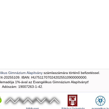
likus Gimnázium Alapítvány
számlaszámára történő befizetéssel.
24-20255109. IBAN: HU75117070242025510900000000.
emadója 1%-ával az Evangélikus Gimnázium Alapítványt!
Adószám: 19007263-1-42.
NAVA-pont
Rákóczi Szövetség
evangelikus.h