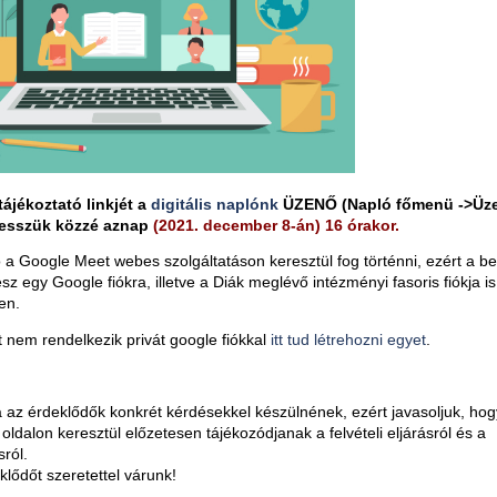
ájékoztató linkjét a
digitális naplónk
ÜZENŐ (Napló főmenü ->Üz
tesszük közzé aznap
(2021. december 8-án) 16 órakor.
ó a Google Meet webes szolgáltatáson keresztül fog történni, ezért a b
sz egy Google fiókra, illetve a Diák meglévő intézményi fasoris fiókja i
en.
 nem rendelkezik privát google fiókkal
itt tud létrehozni egyet
.
 az érdeklődők konkrét kérdésekkel készülnének, ezért javasoljuk, hog
oldalon keresztül előzetesen tájékozódjanak a felvételi eljárásról és a
ról.
lődőt szeretettel várunk!