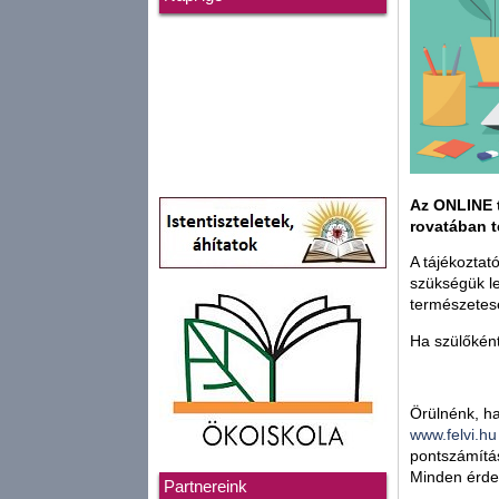
Az ONLINE t
rovatában 
A tájékoztat
szükségük le
természetes
Ha szülőként
Örülnénk, ha
www.felvi.hu
pontszámítás
Minden érdek
Partnereink