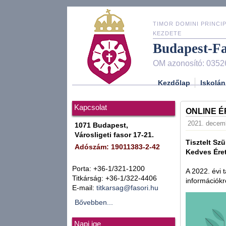
TIMOR DOMINI PRINCIP
KEZDETE
Budapest-F
OM azonosító: 0352
Kezdőlap
Iskolán
Kapcsolat
ONLINE É
2021. decembe
1071 Budapest,
Városligeti fasor 17-21.
Tisztelt Szü
Adószám: 19011383-2-42
Kedves Éret
Porta: +36-1/321-1200
A 2022. évi 
Titkárság: +36-1/322-4406
információkr
E-mail:
titkarsag@fasori.hu
Bővebben...
Napi ige