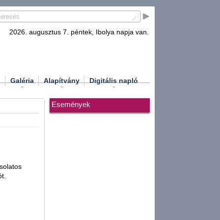
2026. augusztus 7. péntek, Ibolya napja van.
d
Galéria
Alapítvány
Digitális napló
Események
csolatos
t.