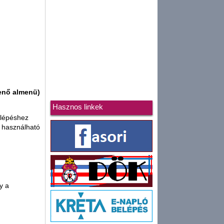
enő almenü)
Hasznos linkek
elépéshez
s használható
y a