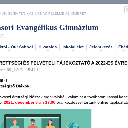
IUM SCIENTIÆ • AZ ÚRNAK FÉLELME AZ ISMERET
asori Evangélikus Gimnázium
61.
król - Our School
Hivatalos
Iskolai élet
Jelentkezés
Ebé
RETTSÉGI ÉS FELVÉTELI TÁJÉKOZTATÓ A 2022-ES ÉVRE
r. 06., hétfő - 15:41:11
lők!
tségiző Diákok!
tavaszi érettségi időszak tudnivalóiról, valamint a továbbtanulással kap
ól
2021. december 8-án 17.00
órai kezdéssel tartunk online tájékoztató