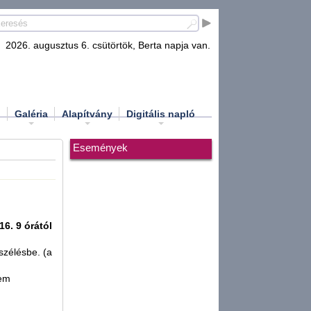
2026. augusztus 6. csütörtök, Berta napja van.
d
Galéria
Alapítvány
Digitális napló
Események
16. 9 órától
szélésbe. (a
nem