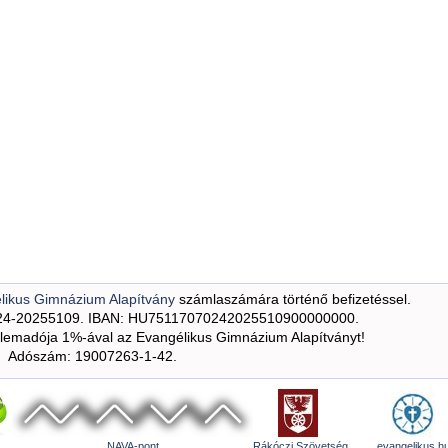
likus Gimnázium Alapítvány
számlaszámára történő befizetéssel.
24-20255109. IBAN: HU75117070242025510900000000.
emadója 1%-ával az Evangélikus Gimnázium Alapítványt!
Adószám: 19007263-1-42.
NAVA-pont
Rákóczi Szövetség
evangelikus.h