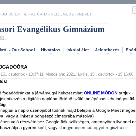
IUM SCIENTIÆ • AZ ÚRNAK FÉLELME AZ ISMERET
asori Evangélikus Gimnázium
61.
król - Our School
Hivatalos
Iskolai élet
Jelentkezés
Ebé
FOGADÓÓRA
. 15., csütörtök - 13:37:11
| Módosítva: 2021. április. 15., csütörtök - 15:16:00
lők!
só fogadóóránkat a járványügyi helyzet miatt
ONLINE MÓDON
tartjuk.
 jelentkezés a digitális naplóba történő szülői belépéssel lehetséges
04.
áig
.
 napján a napló üzenőjéből tudnak majd belépni a Google Meet megbe
ntva, vagy a linket a böngésző címsorába másolva)
ésen való részvételhez Google fiók szükséges, amennyiben ilyennel 
 használja a gyermekéét, vagy
itt ingyenesen tud egyet regisztrálni
.