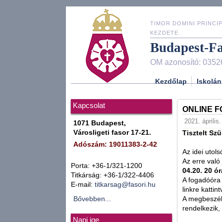
TIMOR DOMINI PRINCIP
KEZDETE
Budapest-F
OM azonosító: 0352
Kezdőlap
Iskolán
Kapcsolat
ONLINE 
2021. április
1071 Budapest,
Városligeti fasor 17-21.
Tisztelt Szü
Adószám: 19011383-2-42
Az idei utol
Az erre való
Porta: +36-1/321-1200
04.20. 20 ór
Titkárság: +36-1/322-4406
A fogadóóra
E-mail:
titkarsag@fasori.hu
linkre katti
Bővebben...
A megbeszél
rendelkezik,
Napi ige