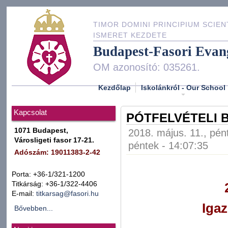
TIMOR DOMINI PRINCIPIUM SCIEN
ISMERET KEZDETE
Budapest-Fasori Evan
OM azonosító: 035261.
Kezdőlap
Iskolánkról - Our School
Kapcsolat
PÓTFELVÉTELI B
1071 Budapest,
2018. május. 11., pén
Városligeti fasor 17-21.
péntek - 14:07:35
Adószám: 19011383-2-42
Porta: +36-1/321-1200
Titkárság: +36-1/322-4406
E-mail:
titkarsag@fasori.hu
Igaz
Bővebben...