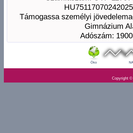
HU75117070242025
Támogassa személyi jövedelemad
Gimnázium Ala
Adószám: 1900
Öko
NA
Copyright ©