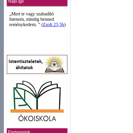
Napi ige
Partnereink