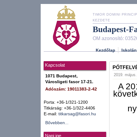
TIMOR DOMINI PRINCIP
KEZDETE
Budapest-F
OM azonosító: 0352
Kezdőlap
Iskolán
Kapcsolat
PÓTFELVÉ
2019. május. 
1071 Budapest,
Városligeti fasor 17-21.
A 201
Adószám: 19011383-2-42
követk
Porta: +36-1/321-1200
ny
Titkárság: +36-1/322-4406
E-mail:
titkarsag@fasori.hu
Bővebben...
Napi ige