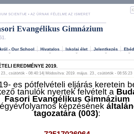
IUM SCIENTIÆ • AZ ÚRNAK FÉLELME AZ ISMERET
asori Evangélikus Gimnázium
61.
król - Our School
Hivatalos
Iskolai élet
Jelentkezés
Ebé
TELI EREDMÉNYE 2019.
23., csütörtök - 08:40:14
| Módosítva: 2019. május. 23., csütörtök - 08:55:23
9- es pótfelvételi eljárás keretein b
ező tanulók nyertek felvételt a
Bud
Fasori Evangélikus Gimnázium
égyévfolyamos képzésének
általá
tagozatára (003)
:
72517026964