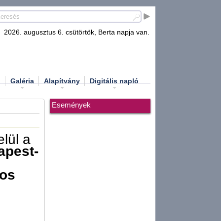
2026. augusztus 6. csütörtök, Berta napja van.
d
Galéria
Alapítvány
Digitális napló
Események
elül a
apest-
nos