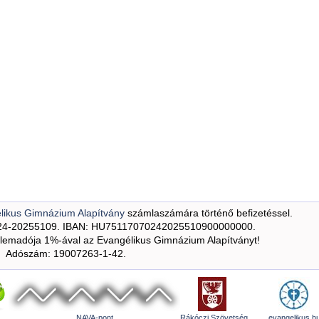
likus Gimnázium Alapítvány
számlaszámára történő befizetéssel.
24-20255109. IBAN: HU75117070242025510900000000.
emadója 1%-ával az Evangélikus Gimnázium Alapítványt!
Adószám: 19007263-1-42.
NAVA-pont
Rákóczi Szövetség
evangelikus.h