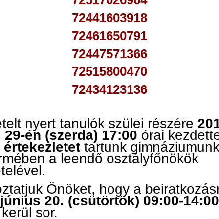
72441603918
72461650791
72447571366
72515800470
72434123136
ételt nyert tanulók szülei részére
201
 29-én (szerda) 17:00
órai kezdette
 értekezletet
tartunk gimnáziumun
ermében a leendő osztályfőnökök
telével.
ztatjuk Önöket, hogy a beiratkozás
június 20. (csütörtök) 09:00-14:00
 kerül sor.