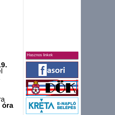
Hasznos linkek
9.
l
k
ra
 óra