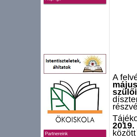
A felv
május
szülői
díszt
részvé
Tájéko
2019. 
között
Partnereink