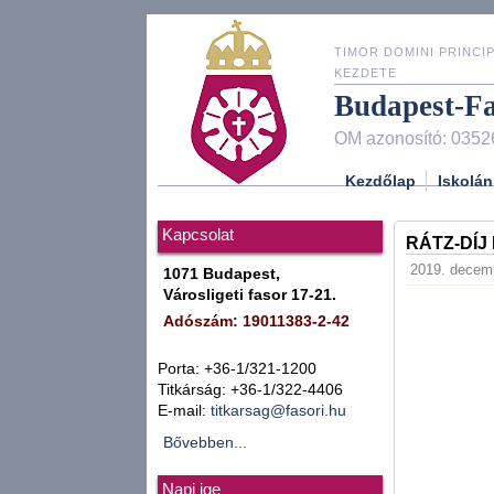
TIMOR DOMINI PRINCIP
KEZDETE
Budapest-F
OM azonosító: 0352
Kezdőlap
Iskolán
Kapcsolat
RÁTZ-DÍJ
2019. decemb
1071 Budapest,
Városligeti fasor 17-21.
Adószám: 19011383-2-42
Porta: +36-1/321-1200
Titkárság: +36-1/322-4406
E-mail:
titkarsag@fasori.hu
Bővebben...
Napi ige