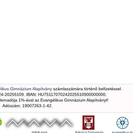
likus Gimnázium Alapítvány
számlaszámára történő befizetéssel.
24-20255109. IBAN: HU75117070242025510900000000.
emadója 1%-ával az Evangélikus Gimnázium Alapítványt!
Adószám: 19007263-1-42.
NAVA-pont
Rákóczi Szövetség
evangelikus.h