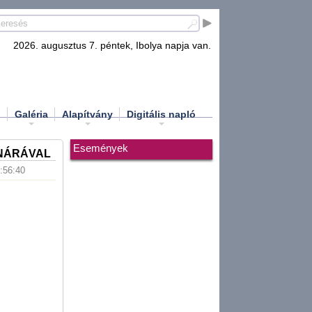
2026. augusztus 7. péntek, Ibolya napja van.
d
Galéria
Alapítvány
Digitális napló
Események
ANÁRÁVAL
5:56:40