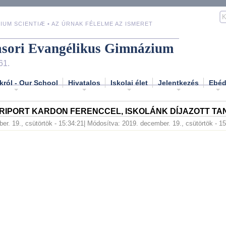
IUM SCIENTIÆ • AZ ÚRNAK FÉLELME AZ ISMERET
asori Evangélikus Gimnázium
61.
król - Our School
Hivatalos
Iskolai élet
Jelentkezés
Ebé
 RIPORT KARDON FERENCCEL, ISKOLÁNK DÍJAZOTT T
er. 19., csütörtök - 15:34:21
| Módosítva: 2019. december. 19., csütörtök - 1