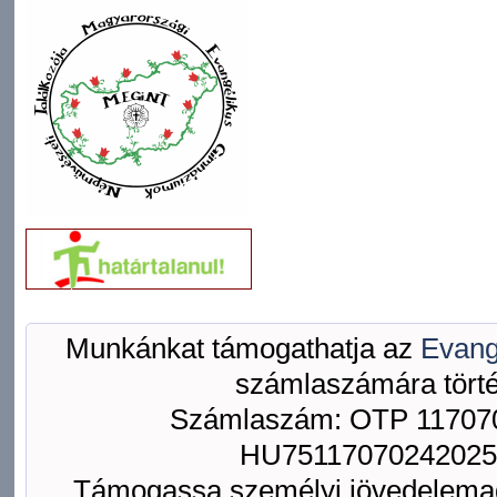
Munkánkat támogathatja az
Evang
számlaszámára törté
Számlaszám: OTP 117070
HU75117070242025
Támogassa személyi jövedelemad