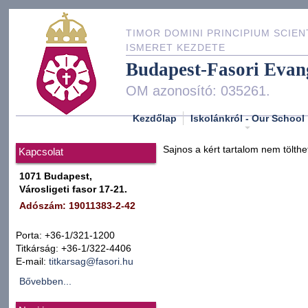
TIMOR DOMINI PRINCIPIUM SCIEN
ISMERET KEZDETE
Budapest-Fasori Evan
OM azonosító: 035261.
Kezdőlap
Iskolánkról - Our School
Sajnos a kért tartalom nem tölthe
Kapcsolat
1071 Budapest,
Városligeti fasor 17-21.
Adószám: 19011383-2-42
Porta: +36-1/321-1200
Titkárság: +36-1/322-4406
E-mail:
titkarsag@fasori.hu
Bővebben...