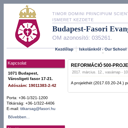
TIMOR DOMINI PRINCIPIUM SCIEN
ISMERET KEZDETE
Budapest-Fasori Evan
OM azonosító: 035261.
Kezdőlap
Iskolánkról - Our School
Kapcsolat
REFORMÁCIÓ 500-PROJ
2017. március. 12., vasárnap - 10
1071 Budapest,
Városligeti fasor 17-21.
A projekthét (2017.03.20-24.) 
Adószám: 19011383-2-42
Porta: +36-1/321-1200
Titkárság: +36-1/322-4406
E-mail:
titkarsag@fasori.hu
Bővebben...