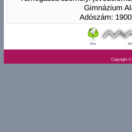
Gimnázium Ala
Adószám: 1900
Öko
NA
Copyright ©