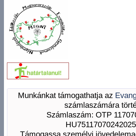
Munkánkat támogathatja az
Evang
számlaszámára törté
Számlaszám: OTP 117070
HU75117070242025
Támogassa személyi jövedelemad