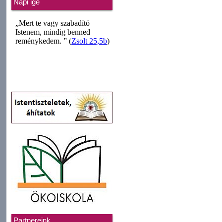
Napi ige
Partnereink