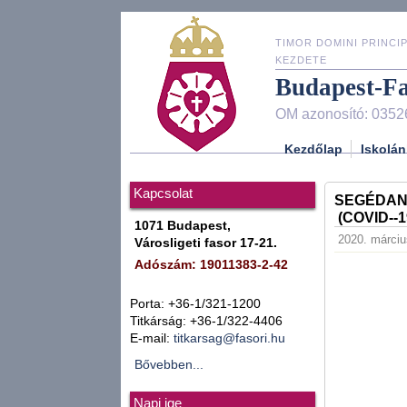
TIMOR DOMINI PRINCIP
KEZDETE
Budapest-F
OM azonosító: 0352
Kezdőlap
Iskolán
Kapcsolat
SEGÉDAN
(COVID-­
1071 Budapest,
2020. márciu
Városligeti fasor 17-21.
Adószám: 19011383-2-42
Porta: +36-1/321-1200
Titkárság: +36-1/322-4406
E-mail:
titkarsag@fasori.hu
Bővebben...
Napi ige