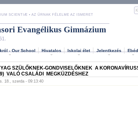
IUM SCIENTIÆ • AZ ÚRNAK FÉLELME AZ ISMERET
asori Evangélikus Gimnázium
61.
król - Our School
Hivatalos
Iskolai élet
Jelentkezés
Ebé
YAG SZÜLŐKNEK-GONDVISELŐKNEK A KORONAVÍRUS
‐19) VALÓ CSALÁDI MEGKÜZDÉSHEZ
s. 18., szerda - 09:13:40