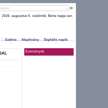
2026. augusztus 6. csütörtök, Berta napja van.
d
Galéria
Alapítvány
Digitális napló
Események
SAL