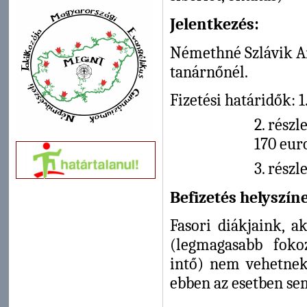
Jelentkezés:
Némethné Szlávik An
tanárnőnél.
Fizetési határidők: 1
2. részl
170 eur
3. részle
Befizetés helyszín
Fasori diákjaink, a
(legmagasabb fokoz
intő) nem vehetnek 
ebben az esetben sem