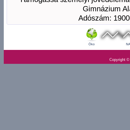
Gimnázium Ala
Adószám: 1900
Öko
NA
Copyright ©