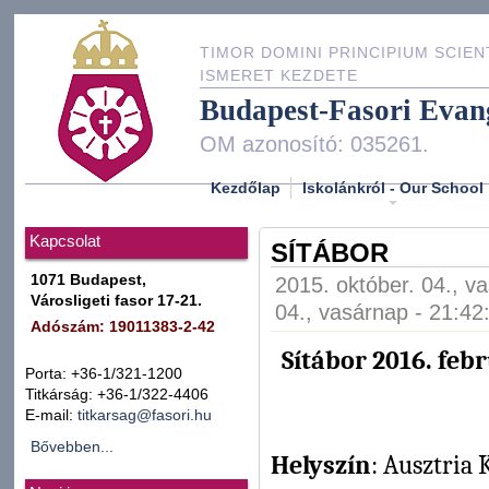
TIMOR DOMINI PRINCIPIUM SCIEN
ISMERET KEZDETE
Budapest-Fasori Evan
OM azonosító: 035261.
Kezdőlap
Iskolánkról - Our School
Kapcsolat
SÍTÁBOR
1071 Budapest,
2015. október. 04., v
Városligeti fasor 17-21.
04., vasárnap - 21:42
Adószám: 19011383-2-42
Sítábor 2016. feb
Porta: +36-1/321-1200
Titkárság: +36-1/322-4406
E-mail:
titkarsag@fasori.hu
Bővebben...
Helyszín
: Ausztria 