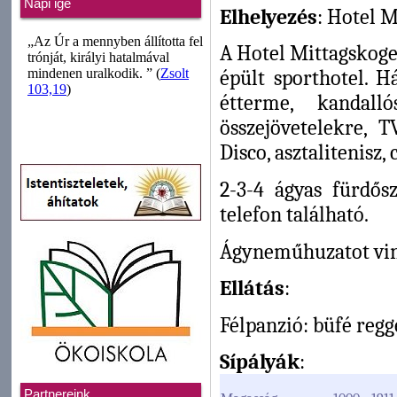
Napi ige
Elhelyezés
: Hotel M
A Hotel Mittagskogel
épült sporthotel. Há
étterme, kandalló
összejövetelekre, T
Disco, asztalitenisz, 
2-3-4 ágyas fürdős
telefon található.
Ágyneműhuzatot vin
Ellátás
:
Félpanzió: büfé regg
Sípályák
:
Partnereink