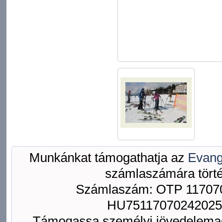
Munkánkat támogathatja az
Evang
számlaszámára törté
Számlaszám: OTP 117070
HU75117070242025
Támogassa személyi jövedelemad