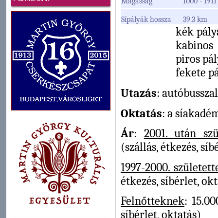
Magasság
1000 - 191
Sípályák hossza
39.3 km
kék pály
kabinos
piros pá
fekete p
Utazás
: autóbusszal
Oktatás
: a síakadém
Ár
:
2001. után szü
(szállás, étkezés, síb
1997-2000. született
étkezés, síbérlet, ok
Felnőtteknek
: 15.00
síbérlet, oktatás)