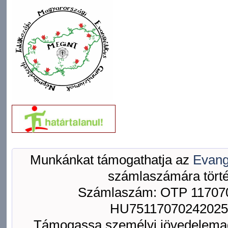
Munkánkat támogathatja az
Evang
számlaszámára törté
Számlaszám: OTP 117070
HU75117070242025
Támogassa személyi jövedelemad