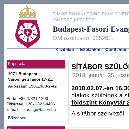
TIMOR DOMINI PRINCIPIUM SCIEN
ISMERET KEZDETE
Budapest-Fasori Evan
OM azonosító: 035261.
Kezdőlap
Iskolánkról - Our School
Kapcsolat
SÍTÁBOR SZÜLŐI
1071 Budapest,
2018. január. 25., csü
Városligeti fasor 17-21.
Adószám: 19011383-2-42
2018.02.07.-én 16.3
diákok szüleinek a s
Porta: +36-1/321-1200
földszint Könyvtár 2
Titkárság: +36-1/322-4406
E-mail:
titkarsag@fasori.hu
A sítábor szervezői.
Bővebben...