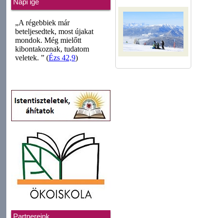
Napi ige
Partnereink